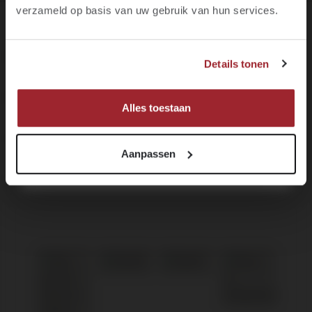
verzameld op basis van uw gebruik van hun services.
JA, IK BEN MINIMAAL 18 JAAR
Voornaam
DE BRUIJN IN WIJNEN
Details tonen
NEE, IK BEN NOG GEEN 18
KLANTENSERVICE
MELD JE NU AAN!
Alles toestaan
OVER DE BRUIJN
Aanpassen
NIEUWSBRIEF