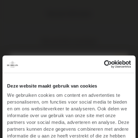
Meer dan 1.000 wijnen
Elke wijn direct van de boer
Op werkdagen voor 16:00 uur besteld, volgende werkdag in huis
10% korting op je
Deze website maakt gebruik van cookies
We gebruiken cookies om content en advertenties te
Elke wijn per fles te bestellen
eerste bestelling
personaliseren, om functies voor social media te bieden
Ben je 18 jaar of ouder?
en om ons websiteverkeer te analyseren. Ook delen we
informatie over uw gebruik van onze site met onze
Blijf op de hoogte van het laatste wijnnieuws,
partners voor social media, adverteren en analyse. Deze
Gratis levering binnen NL vanaf € 95
promoties, evenementen en meer.
partners kunnen deze gegevens combineren met andere
informatie die u aan ze heeft verstrekt of die ze hebben
E-mail