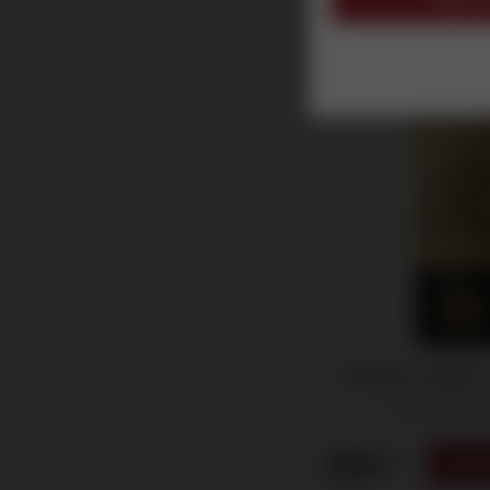
94
98
96
Château Angélus
Saint-Emilion
254
.50
VOOR