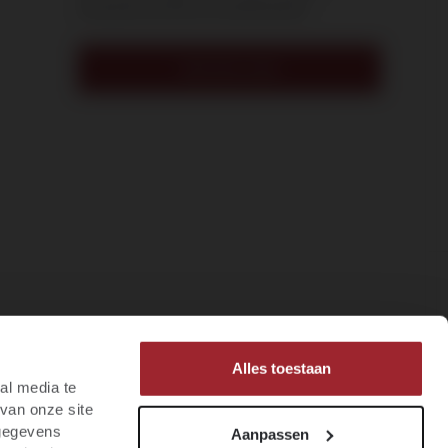
exclusieve acties en evenementen.
INSCHRIJVEN
Alles toestaan
al media te
van onze site
 gegevens
Aanpassen