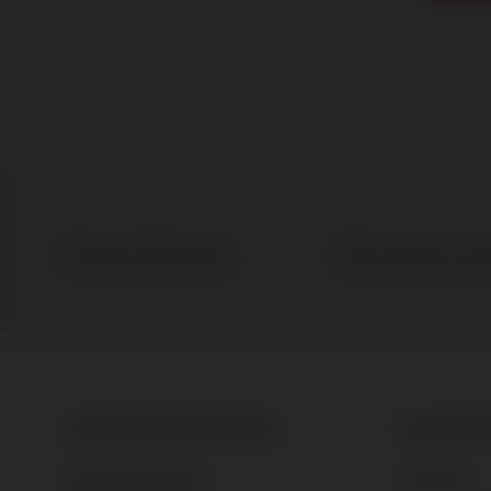
Meer dan 1.000 wijnen
Elke wijn direct van
DE BRUIJN IN WIJNEN
KLANTEN
Contact
Bijleveldsingel 25