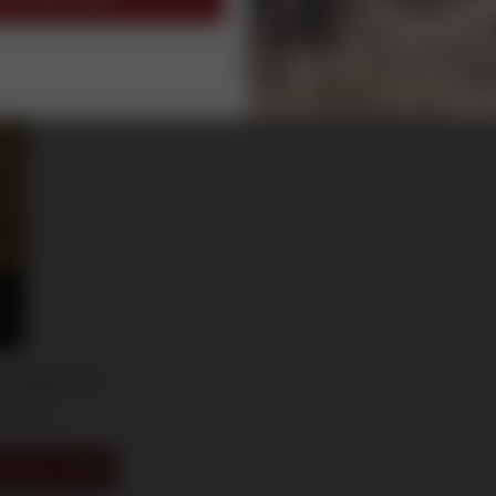
, Grand Cru
 -
2024
VERKOOP