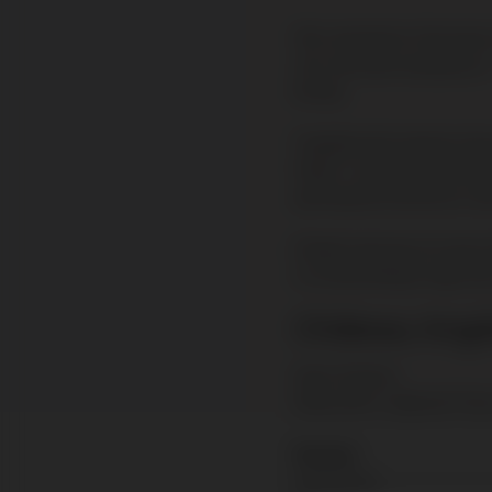
Met veel plezier informere
zijn veertigste jaargang ui
brengt.
Tegelijkertijd markeert de
Rebel”, toont de vernieuwde
geïntegreerd eikenhout, laat
Elegant genoeg om jong te 
is nu beschikbaar tegen een 
Château Angé
Saint-Émilion
Merlot 60%, Cabernet Fra
Scores
Falstaff 94