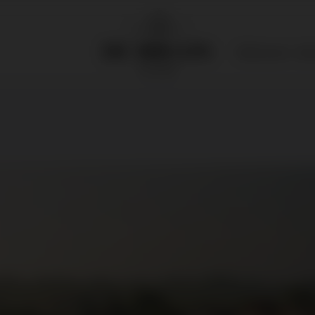
Wijnhuizen
Adv