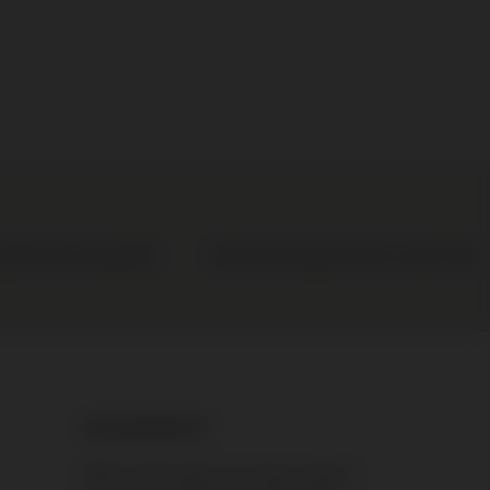
n per fles te bestellen
Gratis levering binnen NL vanaf € 95
NIEUWSBRIEF
Blijf op de hoogte van nieuwe wijnen,