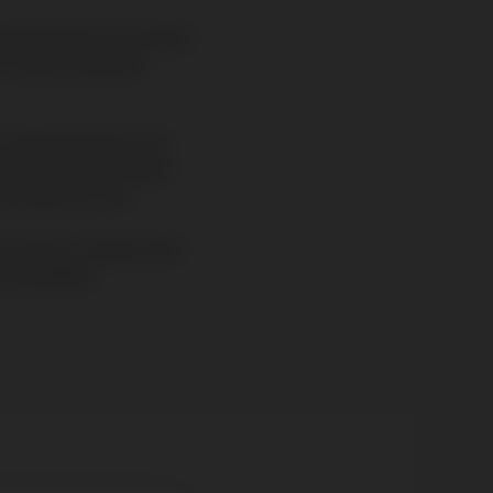
 Boüard brengt met de 2024
ts onder de aandacht
e, treffend genaamd “The
achte textuur en subtiel
rfijnde​ kant zien.
wil inkopen: Angélus 2024
 jaar geleden.