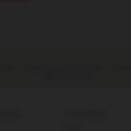
 de boer
Elke wij
Op werkdagen voor 16:00 uur besteld,
volgende werkdag in huis
SERVICE
OVER DE BRUIJN
Historie