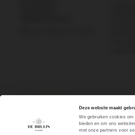
6521 AN Nijmegen
Veelgesteld
+31 24 - 322 93 01
Bestellen &
info@debruijninwijnen.nl
Bezorgen &
Algemene 
Privacy st
Cookie inst
/
8.9
10
1.245 reviews
Deze website maakt gebru
We gebruiken cookies om c
bieden en om ons websitev
met onze partners voor so