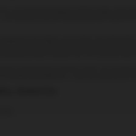
n wij u over een bijzondere jaargang van Château Angélus. Hubert de
t — een mijlpaal die zijn dochter Stéphanie de Boüard-Rivoal met tro
ze jaargang een nieuw tijdperk voor het château. Deze jubileumediti
 stijl van het wijnhuis. Met een verfijnde florale expressie, fluweelz
 deze blend van Merlot en Cabernet Franc zich nu al van zijn meest ​ve
drinken, krachtig genoeg om prachtig te ouderen. Voor wie scherp 
uitzonderlijk aantrekkelijke prijs — terug op het prijsniveau van tien
lus, Grand Cru
nc 40%