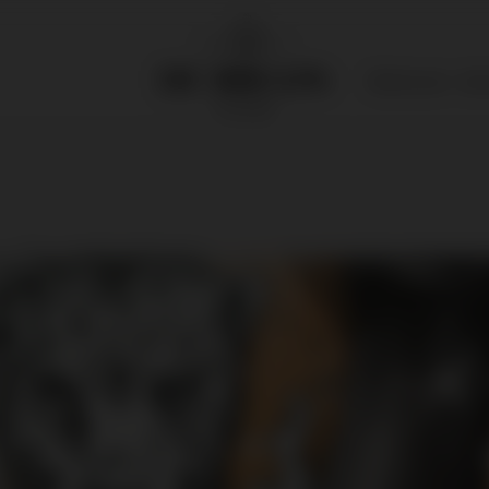
Wijnhuizen
Adv