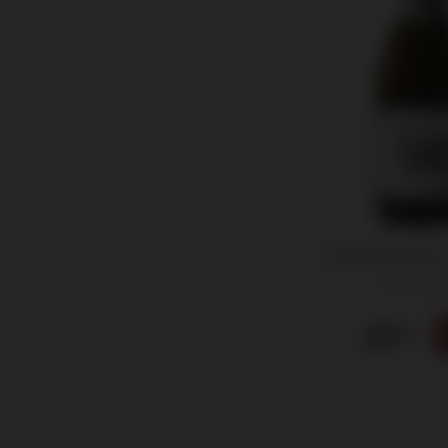
E-mail
Voornaam
MELD
Established Est
Sparkling
23
.95