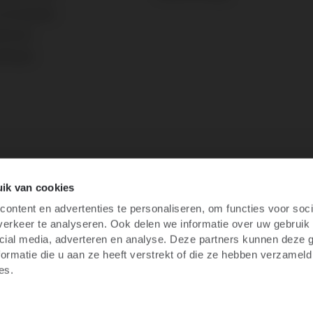
voorwaarden
atement
ellingen
ik van cookies
ontent en advertenties te personaliseren, om functies voor soci
erkeer te analyseren. Ook delen we informatie over uw gebruik 
cial media, adverteren en analyse. Deze partners kunnen deze
ormatie die u aan ze heeft verstrekt of die ze hebben verzameld
es.