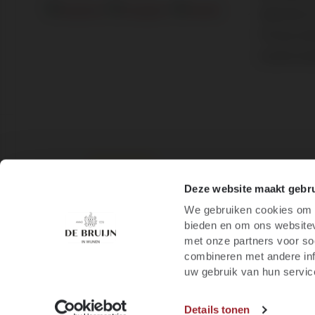
Algemene 
Privacy st
Cookie inst
/
8.9
10
1.245 reviews
Deze website maakt gebru
We gebruiken cookies om c
bieden en om ons websitev
met onze partners voor so
combineren met andere inf
uw gebruik van hun servic
Details tonen