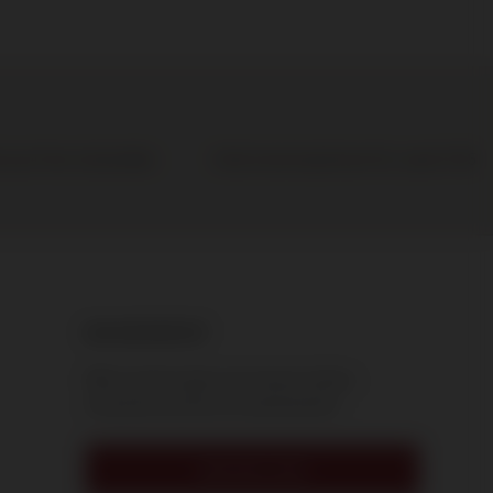
n per fles te bestellen
Gratis levering binnen NL vanaf € 95
NIEUWSBRIEF
Blijf op de hoogte van nieuwe wijnen,
exclusieve acties en evenementen.
INSCHRIJVEN