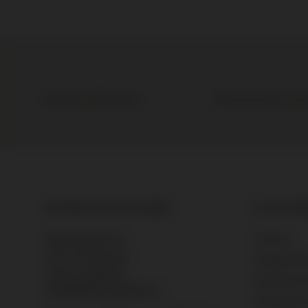
Meer dan 1.000 wijnen
Elke wijn direct van
DE BRUIJN IN WIJNEN
KLANTEN
Contact
Bijleveldsingel 25
6521 AN Nijmegen
Veelgesteld
+31 24 - 322 93 01
Bestellen &
info@debruijninwijnen.nl
Bezorgen &