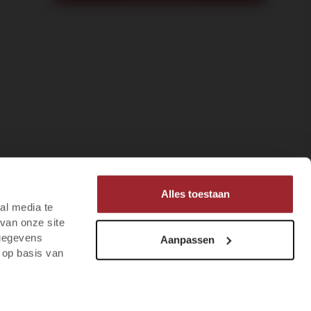
Alles toestaan
al media te
van onze site
 gegevens
Aanpassen
 op basis van