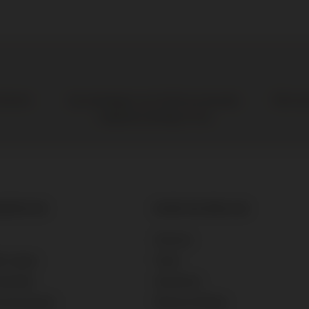
 de boer
Elke wij
Op werkdagen voor 16:00 uur besteld,
volgende werkdag in huis
SERVICE
OVER DE BRUIJN
Historie
e vragen
Team
 betalen
Vacatures
 retourneren
Nieuws & Blogs