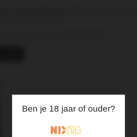
smee Langereis proeft het rijke alcoholarme aanbod en geeft katervr
keling
Established Sparkling Tea
.
 al jaren op Michelin-niveau met thee in de weer''
EL HIER
n
rting op je
 bestelling
Ben je 18 jaar of ouder?
 van het laatste wijnnieuws,
evenementen en meer.