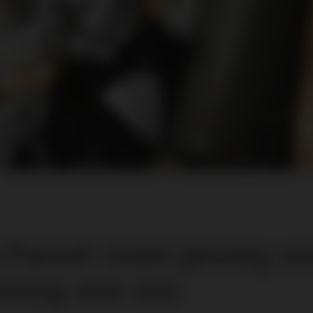
et Parool! Goed genoeg vo
enoeg voor ons