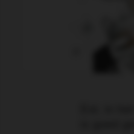
Est. in h
is goed g