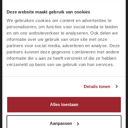
Print deze pagina
10% korting op je
Deze website maakt gebruik van cookies
Op werkdagen voor 16:00 uur besteld,
volgende werkdag
We gebruiken cookies om content en advertenties te
in huis
eerste bestelling
personaliseren, om functies voor social media te bieden
Ben je 18 jaar of ouder?
binnen NL vanaf €95
Gratis verzending
en om ons websiteverkeer te analyseren. Ook delen we
informatie over uw gebruik van onze site met onze
Elke wijn
te bestellen.
per fles
Blijf op de hoogte van het laatste wijnnieuws,
partners voor social media, adverteren en analyse. Deze
promoties, evenementen en meer.
partners kunnen deze gegevens combineren met andere
informatie die u aan ze heeft verstrekt of die ze hebben
E-mail
verzameld op basis van uw gebruik van hun services.
Over het wijnhuis
JA, IK BEN MINIMAAL 18 JAAR
Voornaam
Specificaties
Details tonen
NEE, IK BEN NOG GEEN 18
Recensies
MELD JE NU AAN!
Alles toestaan
Nieuws
Aanpassen