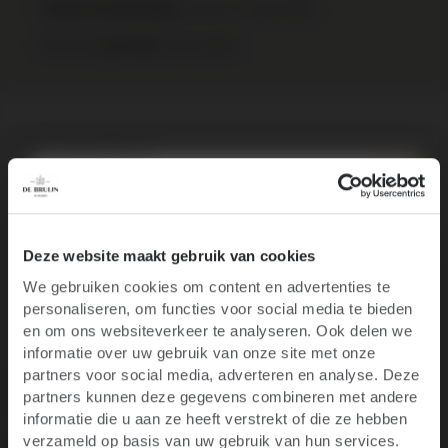
binnen NL vanaf €95
Gratis verzending
Elke wijn
te bestellen.
per fles
Over het wijnhuis
Specificaties
Recensies
10% korting op je
Deze website maakt gebruik van cookies
We gebruiken cookies om content en advertenties te
eerste bestelling
personaliseren, om functies voor social media te bieden
Ben je 18 jaar of ouder?
en om ons websiteverkeer te analyseren. Ook delen we
informatie over uw gebruik van onze site met onze
Blijf op de hoogte van het laatste wijnnieuws,
Productgalerij overslaan
partners voor social media, adverteren en analyse. Deze
Customers also bought
promoties, evenementen en meer.
partners kunnen deze gegevens combineren met andere
informatie die u aan ze heeft verstrekt of die ze hebben
E-mail
verzameld op basis van uw gebruik van hun services.