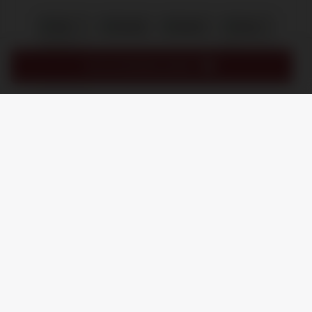
IN MIJN WINKELMAND
/
8.9
10
1.245 reviews