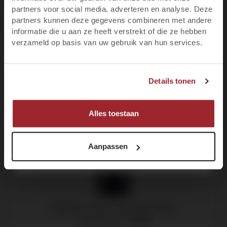
Blijf op de hoogte van het laatste wijnnieuws,
partners voor social media, adverteren en analyse. Deze
promoties, evenementen en meer.
Productgalerij overslaan
Customers also bought
partners kunnen deze gegevens combineren met andere
informatie die u aan ze heeft verstrekt of die ze hebben
E-mail
verzameld op basis van uw gebruik van hun services.
92
JA, IK BEN MINIMAAL 18 JAAR
Voornaam
Details tonen
NEE, IK BEN NOG GEEN 18
MELD JE NU AAN!
Alles toestaan
Aanpassen
Château La Fleur, Grand Cru Classé
Saint-Emilion -
2015