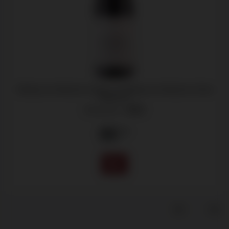
Château du Moulin-à-Vent, Le Château du Moulin-à-Vent
Magnum
Beaujolais -
2021
65
.00