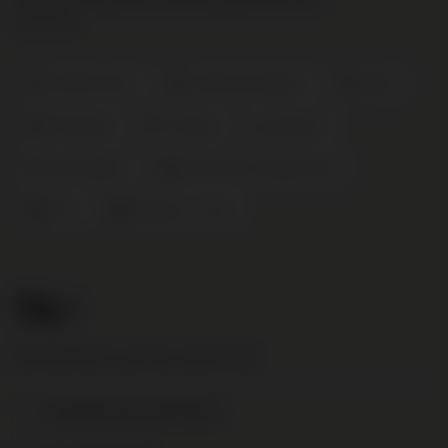
Lees meer
Cabernet Franc
Cabernet Sauvignon
Merlot
Petit Verdot
Frankrijk
Bordeaux
Saint-Estèphe
Rood Fruit en Fluweel Zacht
2012
Château Le Crock
74
.95
Nog € 95,00 voor gratis verzending!
Toevoegen aan je verlanglijst