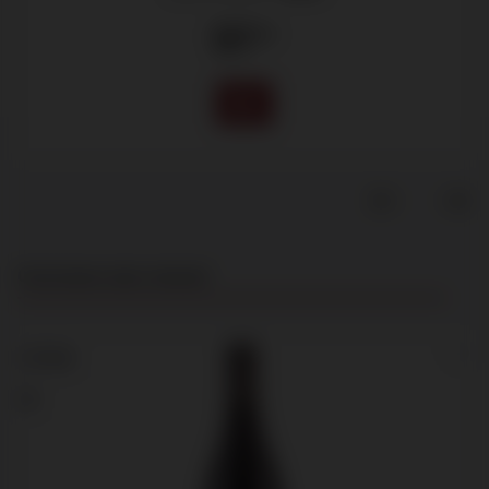
57
.95
Productgalerij overslaan
Customers also viewed
1,5 liter
91