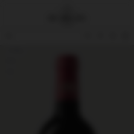
1,5 liter
89
91