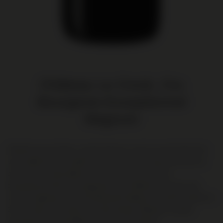
Château Le Crock, Cru
Bourgeois Exceptionnel
Magnum
Robijnrood van kleur, zwarte bessen, pruim en een lichte hint
van cederhout en vanille in de neus. Een stevige structuur en
een mooie ronde afdronk. De wijn kent een groots
bewaarpotentieel. De eigenaren van Château Le Crock zijn
tevens eigenaar van het befaamde Château Léoville Poyferré in
Saint-Julien. De wijnen van deze beide châteaux worden
gemaakt door hetzelfde team van wijnmakers.