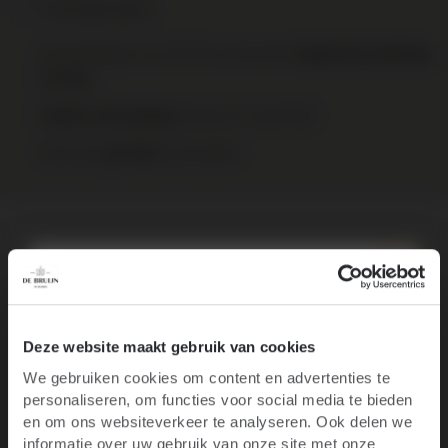
Print deze pagina
Op werkdagen voor 16:00 uur besteld,
volgende werkdag
in huis
binnen NL vanaf €95
Gratis verzending
Elke wijn
te bestellen.
per fles
Over het wijnhuis
Specificaties
10% korting op je
Recensies
Deze website maakt gebruik van cookies
We gebruiken cookies om content en advertenties te
eerste bestelling
personaliseren, om functies voor social media te bieden
Ben je 18 jaar of ouder?
en om ons websiteverkeer te analyseren. Ook delen we
informatie over uw gebruik van onze site met onze