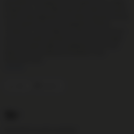
geschenkkist. Het Spaanse domein Lagravera werkt volledig
biodynamisch. 1x Cíclic Blanc; rijpe perzik, abrikoos en groene
kruiden worden bijgestaan door minerale en getoaste/rokerige
tonen. Zalvend en rijk, met een aangename frisheid en
complexiteit. | 1x Cíclic Negre; een intense neus met aroma's
van cacao, lavendel, specerijen, rijp zwart fruit, een vleugje
tijm en een peperig randje. Een aangename hint van toast
dankzij de houtopvoeding van 18 maanden in Frans
eikenhouten vaten.
Lees meer
Lleida
Lagravera
71
.15
Nog € 95,00 voor gratis verzending!