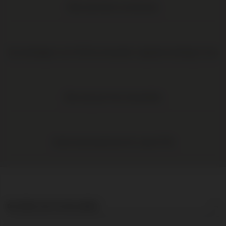
Elke wijn direct van de boer
Op werkdagen voor 16:00 uur besteld, volgende werkdag in huis
Elke wijn per fles te bestellen
Gratis levering binnen NL vanaf € 95
DE BRUIJN IN WIJNEN