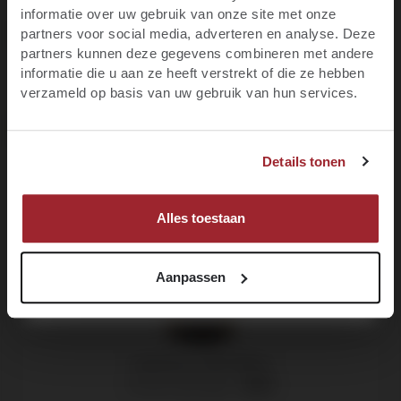
informatie over uw gebruik van onze site met onze
Productgalerij overslaan
Blijf op de hoogte van het laatste wijnnieuws,
Customers also viewed
partners voor social media, adverteren en analyse. Deze
promoties, evenementen en meer.
partners kunnen deze gegevens combineren met andere
informatie die u aan ze heeft verstrekt of die ze hebben
E-mail
verzameld op basis van uw gebruik van hun services.
JA, IK BEN MINIMAAL 18 JAAR
Voornaam
Details tonen
NEE, IK BEN NOG GEEN 18
MELD JE NU AAN!
Alles toestaan
Aanpassen
Lagravera, Cíclic Blanc
Costers del Segre -
2024