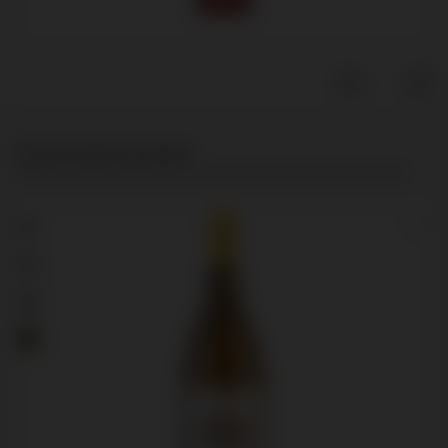
Productgalerij overslaan
Customers also viewed
97
94