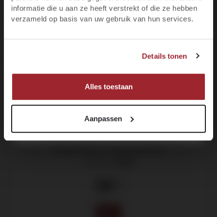
97
informatie die u aan ze heeft verstrekt of die ze hebben
E-mail
verzameld op basis van uw gebruik van hun services.
94
JA, IK BEN MINIMAAL 18 JAAR
Voornaam
Details tonen
NEE, IK BEN NOG GEEN 18
MELD JE NU AAN!
Alles toestaan
Aanpassen
Domaine Huet, Le Mont Demi-Sec
Vouvray -
2019
39
.20