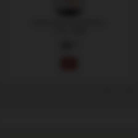
Domaine Huet, Le Mont Demi-Sec
Vouvray -
2019
39
.20