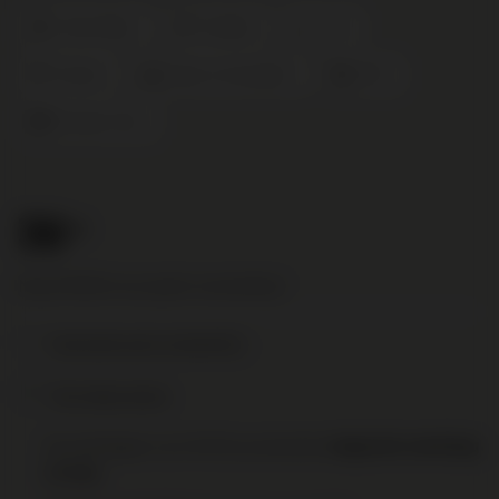
Chenin Blanc
Frankrijk
Loire
Vouvray
Intens en Aromatisch
2020
Domaine Huet
38
.95
Nog € 95,00 voor gratis verzending!
Toevoegen aan je verlanglijst
Print deze pagina
Op werkdagen voor 16:00 uur besteld,
volgende werkdag
in huis