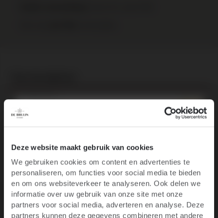
binnen NL vanaf €95
Gratis verzending
Elke wijn
te bestellen.
per fles
Over het wijnhuis
Specificaties
Recensies
10% korting op je
Deze website maakt gebruik van cookies
We gebruiken cookies om content en advertenties te
eerste bestelling
personaliseren, om functies voor social media te bieden
Ben je 18 jaar of ouder?
Productgalerij overslaan
en om ons websiteverkeer te analyseren. Ook delen we
Customers also bought
informatie over uw gebruik van onze site met onze
Blijf op de hoogte van het laatste wijnnieuws,
partners voor social media, adverteren en analyse. Deze
promoties, evenementen en meer.
partners kunnen deze gegevens combineren met andere