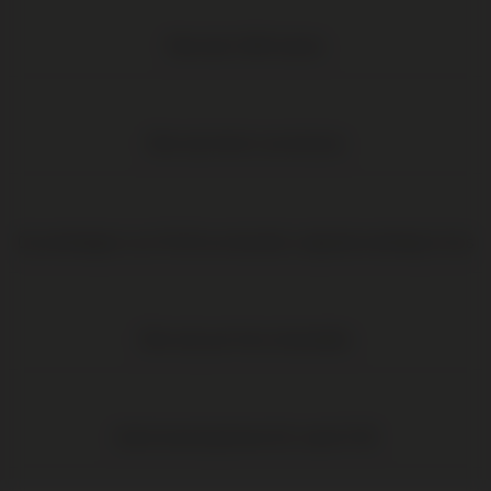
Meer dan 1.000 wijnen
Elke wijn direct van de boer
Op werkdagen voor 16:00 uur besteld, volgende werkdag in huis
Elke wijn per fles te bestellen
Gratis levering binnen NL vanaf € 95