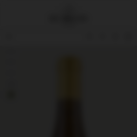
95+
96
93