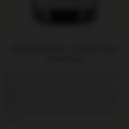
Domaine Huet, Le Haut-Lieu
Demi-Sec
Iedere oogst bekijkt men bij Domaine Huet per perceel of zij
een sec, demi-sec of moelleux maken. De 9 hectare aan
wijngaard van het perceel Le Haut-Lieu heeft de rijkste bodem
(kalksteen en klei) van de drie Cru's van Domaine Huet. Gele
appel, lemon curd, vers citrusfruit, subtiele honingtonen en
een vleugje kamille. Loepzuiver met een mooie rondeur.
Lees meer