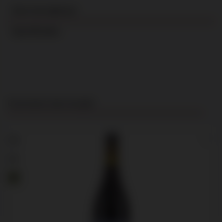
Over het wijnhuis
Specificaties
Productgalerij overslaan
Customers also bought
90
97