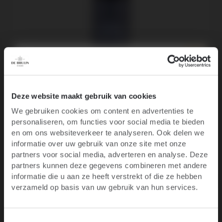
Château Ollieux Romanis, Souffle de Lune Rouge
Corbières -
2022
10% korting op je
Deze website maakt gebruik van cookies
17
.50
We gebruiken cookies om content en advertenties te
eerste bestelling
personaliseren, om functies voor social media te bieden
Ben je 18 jaar of ouder?
en om ons websiteverkeer te analyseren. Ook delen we
informatie over uw gebruik van onze site met onze
Blijf op de hoogte van het laatste wijnnieuws,
partners voor social media, adverteren en analyse. Deze
promoties, evenementen en meer.
partners kunnen deze gegevens combineren met andere
informatie die u aan ze heeft verstrekt of die ze hebben
E-mail
verzameld op basis van uw gebruik van hun services.
JA, IK BEN MINIMAAL 18 JAAR
Productgalerij overslaan
Voornaam
Customers also viewed