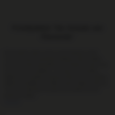
Proefpakket "De Smaak van
Piemonte"
Met dit pakket maakt u kennis met de Italiaanse streek
Piemonte, waar de prachtigste Italiaanse wijnen vandaan
komen. De streek staat bekend om zijn Barolo's, maar er valt
nog veel meer te ontdekken. U ontvangt: 2x Ca' del Baio,
Barbera | 2x Ca' del Baio, Chardonnay Sermine | 1x Ca' del Baio,
Nebbiolo BricdelBaio | 1x Podderi e Cantine Oddero, Derthona
Timorasso. Daarnaast ontvangt u bij dit pakket een luxe
kelnermes cadeau.
Lees meer