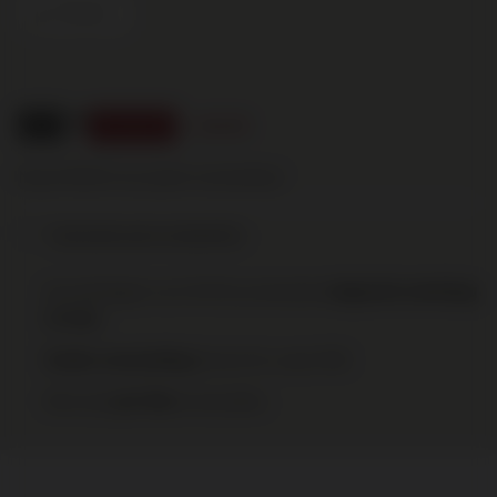
Piemonte
96
.50
101.90
Aanbieding
Nog € 95,00 voor gratis verzending!
Toevoegen aan je verlanglijst
Op werkdagen voor 16:00 uur besteld,
volgende werkdag
in huis
binnen NL vanaf €95
Gratis verzending
Elke wijn
te bestellen.
per fles