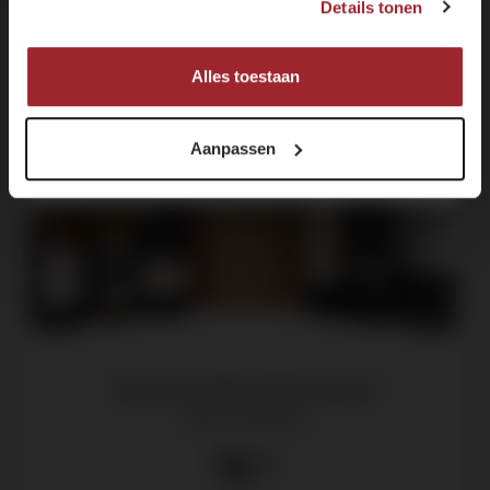
Details tonen
NEE, IK BEN NOG GEEN 18
MELD JE NU AAN!
Alles toestaan
Aanpassen
Verrassingspakket kelderrestanten
doos à 6 flessen
75
.00