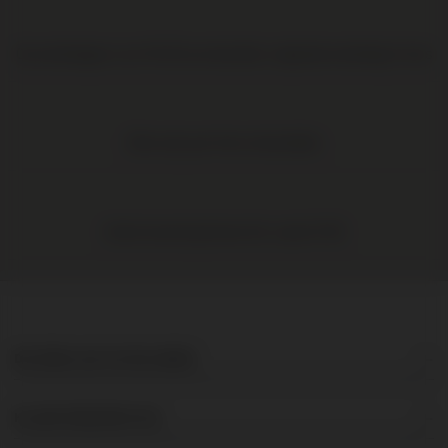
Op werkdagen voor 16:00 uur besteld, volgende werkdag in huis
Elke wijn per fles te bestellen
Gratis levering binnen NL vanaf € 95
DE BRUIJN IN WIJNEN
KLANTENSERVICE