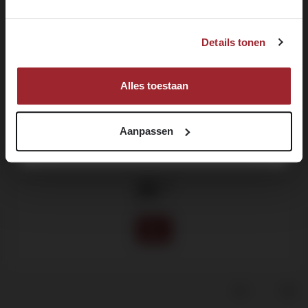
JA, IK BEN MINIMAAL 18 JAAR
Voornaam
Details tonen
NEE, IK BEN NOG GEEN 18
MELD JE NU AAN!
Alles toestaan
Aanpassen
Bernardus, Chardonnay
California -
2023
25
.95