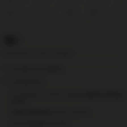
Nebbiolo
Italië
Piemonte
Langhe
Rood Fruit en Fluweel Zacht
2024
Ca' del Baio
15
.95
Nog € 95,00 voor gratis verzending!
Toevoegen aan je verlanglijst
Print deze pagina
Op werkdagen voor 16:00 uur besteld,
volgende werkdag
in huis
binnen NL vanaf €95
Gratis verzending
Elke wijn
te bestellen.
per fles