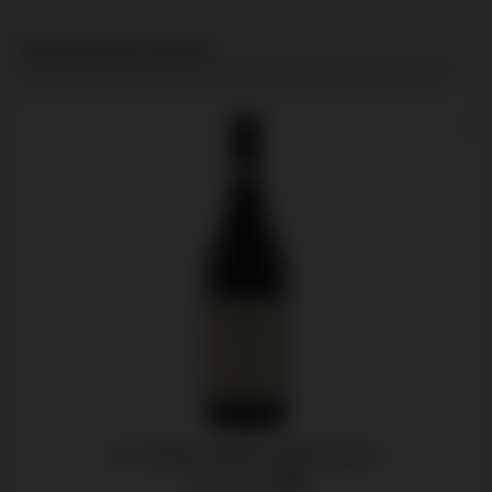
Productgalerij overslaan
Customers also viewed
Ca' del Baio, Barbera d'Alba Paolina
Piemonte -
2024