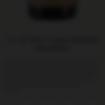
Ca' del Baio, Langhe Nebbiolo
BricdelBaio
Een fruitige neus met tonen van wilde bessen en bramenjam.
Het warme, rijke smaakpalet kent een goede balans en wordt
ondersteund door aangenaam aanwezige tannines. Krachtig,
maar met een verfijnde frisheid. Traditiegetrouw vindt de
oudering plaats in grote vaten van Slavonisch eik.
Lees meer