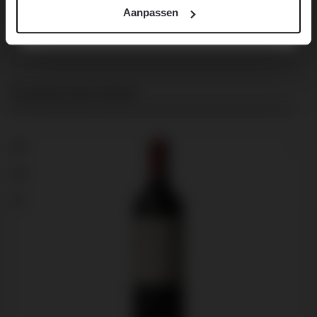
Aanpassen
Productgalerij overslaan
Customers also viewed
90
92
91