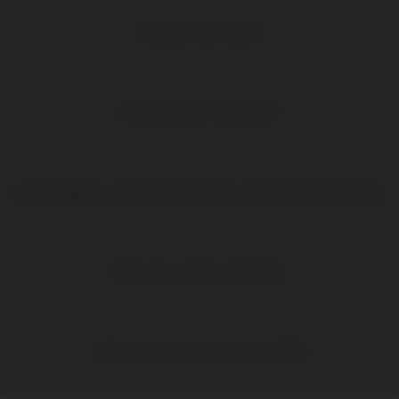
Meer dan 1.000 wijnen
Elke wijn direct van de boer
Op werkdagen voor 16:00 uur besteld, volgende werkdag in huis
Elke wijn per fles te bestellen
Gratis levering binnen NL vanaf € 95