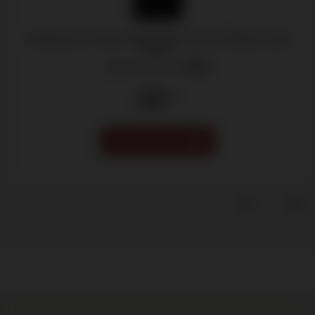
Le Marquis de Calon Ségur, 2ème Vin du Château Calon
Ségur
Saint-Estèphe -
2024
23
.75
VOORVERKOOP