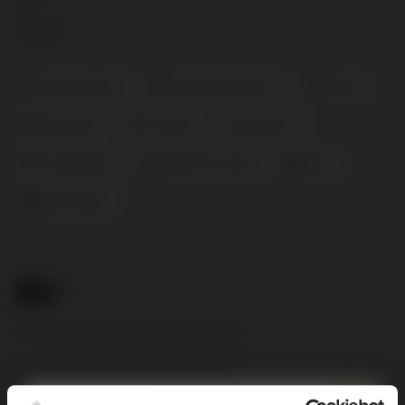
fruit.
Lees meer
Cabernet Franc
Cabernet Sauvignon
Merlot
Petit Verdot
Frankrijk
Bordeaux
Saint-Estèphe
Zwart Fruit en Rijk
2024
Calon Ségur
86
.50
Deze wijn is beschikbaar rond juni 2027
Nog € 95,00 voor gratis verzending!