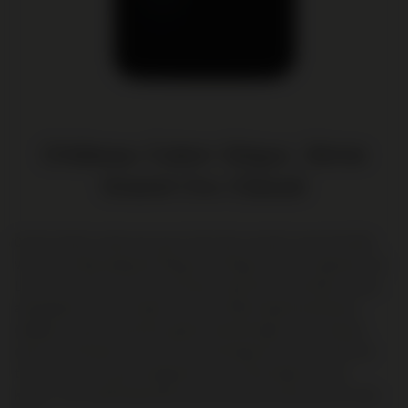
Château Calon Ségur, 3ème
Grand Cru Classé
Op het etiket staat een groot hart dat verwijst naar de liefde
van voormalig eigenaar Marquis de Ségur (tevens eigenaar van
Lafite en Latour). De ruim 20 jaar oude druivenstokken staan
aangeplant op een bodem met een dikke laag kiezelsteen,
gelegen tussen twee klei gedomineerde lagen. Een vlezige,
geconcentreerde wijn met een buitengewone intensiteit die
tevens ook een grote elegantie kent. Deze balans is zijn
kracht. Mooi geïntegreerde tannines geven body aan het rijke