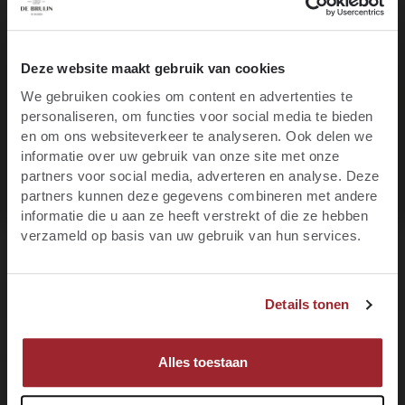
Toevoegen aan je verlanglijst
Print deze pagina
10% korting op je
Deze website maakt gebruik van cookies
Op werkdagen voor 16:00 uur besteld,
volgende werkdag
We gebruiken cookies om content en advertenties te
eerste bestelling
in huis
personaliseren, om functies voor social media te bieden
Ben je 18 jaar of ouder?
en om ons websiteverkeer te analyseren. Ook delen we
binnen NL vanaf €95
Gratis verzending
informatie over uw gebruik van onze site met onze
Blijf op de hoogte van het laatste wijnnieuws,
partners voor social media, adverteren en analyse. Deze
Elke wijn
te bestellen.
per fles
promoties, evenementen en meer.
partners kunnen deze gegevens combineren met andere
informatie die u aan ze heeft verstrekt of die ze hebben
E-mail
verzameld op basis van uw gebruik van hun services.
JA, IK BEN MINIMAAL 18 JAAR
Over het wijnhuis
Voornaam
Details tonen
NEE, IK BEN NOG GEEN 18
Specificaties
Recensies
MELD JE NU AAN!
Alles toestaan
Nieuws