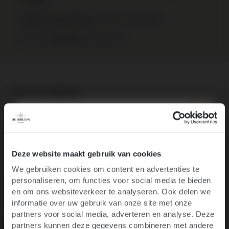
in huis
binnen NL vanaf €95
Gratis verzending
Elke wijn
te bestellen.
per fles
Over het wijnhuis
Specificaties
10% korting op je
Deze website maakt gebruik van cookies
We gebruiken cookies om content en advertenties te
eerste bestelling
personaliseren, om functies voor social media te bieden
Productgalerij overslaan
Ben je 18 jaar of ouder?
Customers also bought
en om ons websiteverkeer te analyseren. Ook delen we
informatie over uw gebruik van onze site met onze
Blijf op de hoogte van het laatste wijnnieuws,
partners voor social media, adverteren en analyse. Deze
promoties, evenementen en meer.
partners kunnen deze gegevens combineren met andere
Meest populair