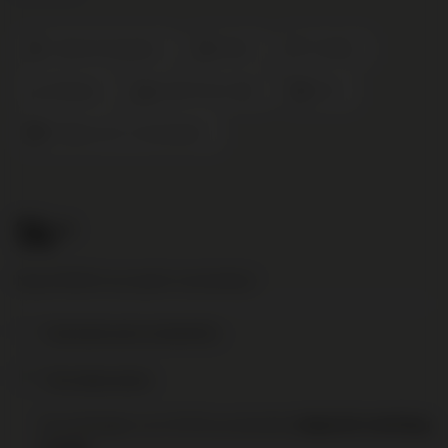
Cabernet Sauvignon
Merlot
Frankrijk
Bordeaux
Zwart Fruit en Rijk
2021
Château de la Commanderie
14
.65
Nog € 95,00 voor gratis verzending!
Toevoegen aan je verlanglijst
Print deze pagina
Op werkdagen voor 16:00 uur besteld,
volgende werkdag