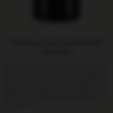
Château de la Commanderie
Halve fles
Een klassieke wijn. Zwart fruit, tabak en leer in zowel geur als
smaak. Een wijn met een zekere voornaamheid en geliefd bij
vele consumenten. Terecht, want de eigenaar van het wereld
vermaarde Château Petrus bezit ook deze wijngaarden en zijn
équipe is verantwoordelijk voor deze voortreffelijk gemaakte
Lalande-de-Pomerol. Een 'grand seigneur' met een lang
bewaarpotentieel.
Lees meer