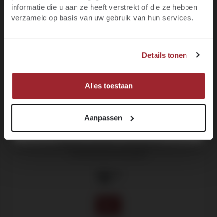
informatie die u aan ze heeft verstrekt of die ze hebben
E-mail
verzameld op basis van uw gebruik van hun services.
JA, IK BEN MINIMAAL 18 JAAR
Voornaam
Details tonen
NEE, IK BEN NOG GEEN 18
MELD JE NU AAN!
Alles toestaan
Aanpassen
Jaillance, Brouette Prestige Brut
Vin Mousseux de Qualité
10
.70