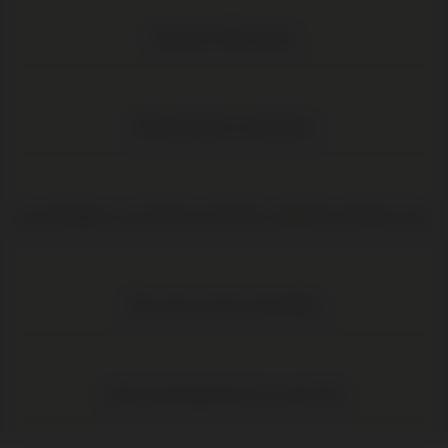
Meer dan 1.000 wijnen
Elke wijn direct van de boer
Op werkdagen voor 16:00 uur besteld, volgende werkdag in huis
Elke wijn per fles te bestellen
Gratis levering binnen NL vanaf € 95