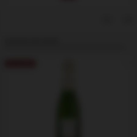
Productgalerij overslaan
Customers also viewed
Meest populair