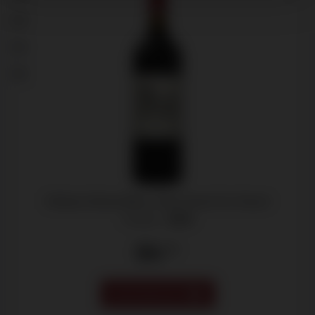
92
94
93
Château Duhart-Milon, 4ème Grand Cru Classé
Pauillac -
2024
64
.50
VOORVERKOOP