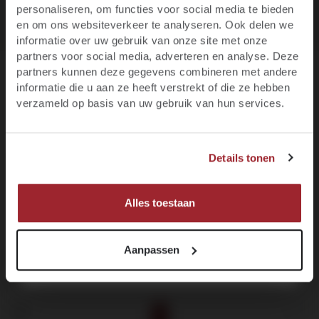
eerste bestelling
personaliseren, om functies voor social media te bieden
Ben je 18 jaar of ouder?
Elke wijn
te bestellen.
per fles
en om ons websiteverkeer te analyseren. Ook delen we
informatie over uw gebruik van onze site met onze
Blijf op de hoogte van het laatste wijnnieuws,
partners voor social media, adverteren en analyse. Deze
promoties, evenementen en meer.
partners kunnen deze gegevens combineren met andere
informatie die u aan ze heeft verstrekt of die ze hebben
E-mail
Over het wijnhuis
verzameld op basis van uw gebruik van hun services.
Specificaties
JA, IK BEN MINIMAAL 18 JAAR
Voornaam
Recensies
Details tonen
NEE, IK BEN NOG GEEN 18
MELD JE NU AAN!
Alles toestaan
Aanpassen
Productgalerij overslaan
Customers also viewed
91+