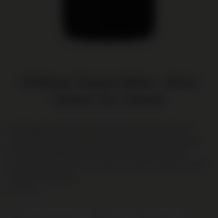
Château Duhart-Milon, 4ème
Grand Cru Classé
De wijngaard van Château Duhart-Milon ligt naast die van
Lafite Rothschild. De Grand Vin van dit Château wordt vaak
gezien als modelwijn voor Pauillac. Het is een krachtige,
geconcentreerde wijn met tonen van cassis, zoethout en een
subtiele houtinvloed.
Lees meer