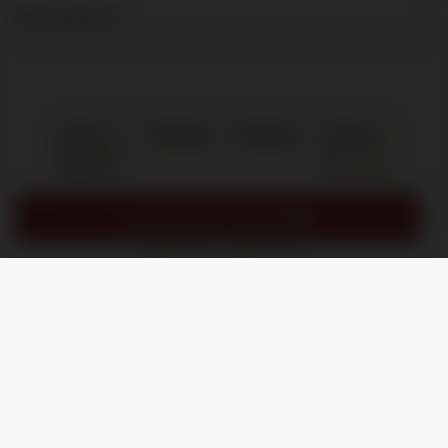
NIEUWSBRIEF
IN MIJN WINKELMAND
/
8.9
10
1.245 reviews