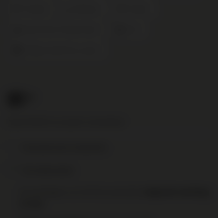
Frankrijk
Bordeaux
Pauillac
Rood Fruit en Fluweel Zacht
2015
Château Grand Puy Lacoste
91
.20
Nog € 95,00 voor gratis verzending!
Toevoegen aan je verlanglijst
Print deze pagina
Op werkdagen voor 16:00 uur besteld,
volgende werkdag
in huis