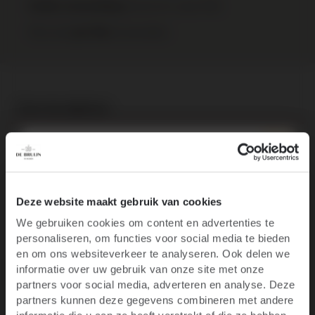
binnen NL vanaf €95
Gratis verzending
Elke wijn
te bestellen.
per fles
Over het wijnhuis
Specificaties
Recensies
10% korting op je
Deze website maakt gebruik van cookies
We gebruiken cookies om content en advertenties te
eerste bestelling
personaliseren, om functies voor social media te bieden
Ben je 18 jaar of ouder?
en om ons websiteverkeer te analyseren. Ook delen we
Productgalerij overslaan
Customers also bought
informatie over uw gebruik van onze site met onze
Blijf op de hoogte van het laatste wijnnieuws,
partners voor social media, adverteren en analyse. Deze
promoties, evenementen en meer.
partners kunnen deze gegevens combineren met andere