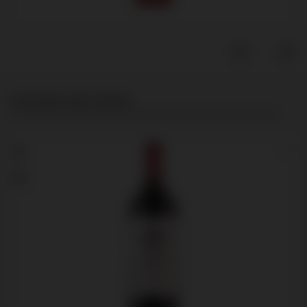
Productgalerij overslaan
Customers also viewed
94
92