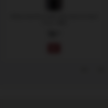
Château Grand-Puy-Lacoste, 5ème Grand Cru Classé
Pauillac -
2014
78
.45