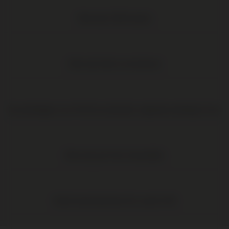
Meer dan 1.000 wijnen
Elke wijn direct van de boer
Op werkdagen voor 16:00 uur besteld, volgende werkdag in huis
Elke wijn per fles te bestellen
Gratis levering binnen NL vanaf € 95