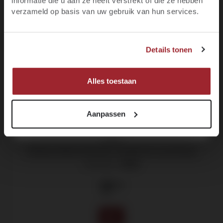
informatie die u aan ze heeft verstrekt of die ze hebben
E-mail
90
verzameld op basis van uw gebruik van hun services.
97
JA, IK BEN MINIMAAL 18 JAAR
Voornaam
Details tonen
NEE, IK BEN NOG GEEN 18
MELD JE NU AAN!
Alles toestaan
Aanpassen
Château Ollieux Romanis, Souffle de Lune Rouge
Corbières -
2022
17
.50