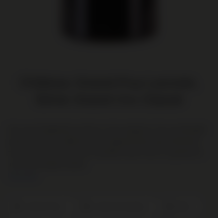
Château Grand-Puy-Lacoste,
5ème Grand Cru Classé
Een van de allerbeste wijnen in zijn categorie. Een verrukkelijk
parfum van het cederhout van sigarenkistjes gecombineerd
met zwart fruit, cassis en fluwelen kracht wat zo typerend is
voor top Pauillac wijnen.
Lees meer
Cabernet Franc
Cabernet Sauvignon
Merlot