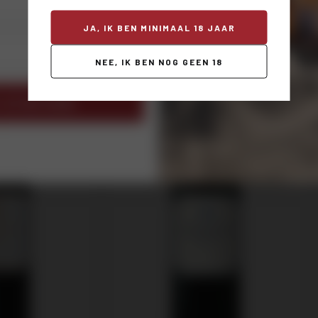
JA, IK BEN MINIMAAL 18 JAAR
NEE, IK BEN NOG GEEN 18
89
 JE NU AAN!
93
91