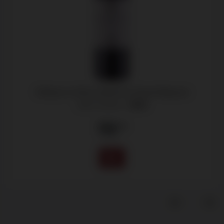
Château La Fleur, Grand Cru Classé Magnum
Saint-Emilion -
2016
112
.95