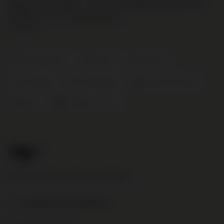
Elegant én gul tegelijk - een onweerstaanbare aanrader voor
liefhebbers van verfijnde Bordeaux.
Lees meer
Cabernet Franc
Merlot
Frankrijk
Bordeaux
Saint-Émilion
Zwart Fruit en Rijk
2015
Château La Fleur
116
.95
Nog € 95,00 voor gratis verzending!
Toevoegen aan je verlanglijst