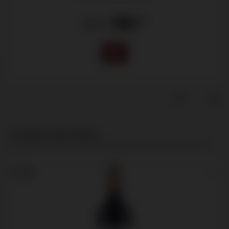
199
.00
235.00
Productgalerij overslaan
Customers also viewed
1,5 liter