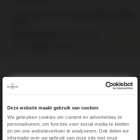
Print deze pagina
Op werkdagen voor 16:00 uur besteld,
volgende werkdag
in huis
binnen NL vanaf €95
Gratis verzending
Elke wijn
te bestellen.
per fles
Over het wijnhuis
Specificaties
10% korting op je
Recensies
Deze website maakt gebruik van cookies
We gebruiken cookies om content en advertenties te
eerste bestelling
personaliseren, om functies voor social media te bieden
Ben je 18 jaar of ouder?
en om ons websiteverkeer te analyseren. Ook delen we
informatie over uw gebruik van onze site met onze