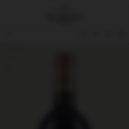
1,5 liter
92
91