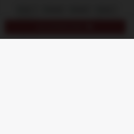
IN MIJN WINKELMAND
/
8.9
10
1.245 reviews