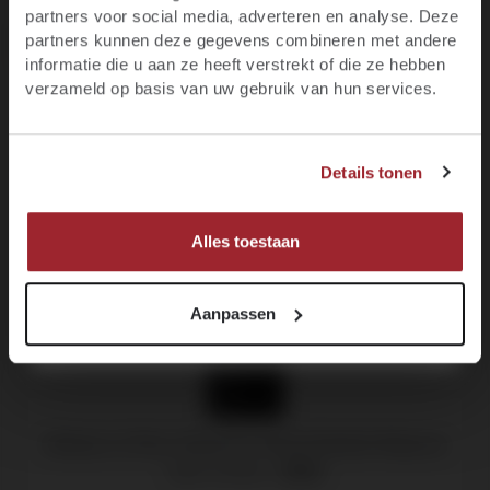
Blijf op de hoogte van het laatste wijnnieuws,
partners voor social media, adverteren en analyse. Deze
Productgalerij overslaan
promoties, evenementen en meer.
Customers also bought
partners kunnen deze gegevens combineren met andere
informatie die u aan ze heeft verstrekt of die ze hebben
E-mail
verzameld op basis van uw gebruik van hun services.
3 liter
JA, IK BEN MINIMAAL 18 JAAR
Voornaam
92
Details tonen
NEE, IK BEN NOG GEEN 18
91
MELD JE NU AAN!
Alles toestaan
Aanpassen
Château La Fleur, Grand Cru Classé Dubbele Magnum
Saint-Emilion -
2015