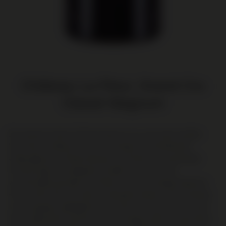
Château La Fleur, Grand Cru
Classé Magnum
Dit juweel uit Saint-Émilion behoort tot onze persoonlijke
favorieten. Château La Fleur, in handen van de bekende
vliegtuigbouwer Serge Dassault, profiteert van jarenlange
investeringen in wijngaard en kelder. De wijn wordt
voornamelijk gemaakt van Merlot, met een vleugje Cabernet
Franc, afkomstig van kalk- en kleirijke bodems. Het resultaat
is een sappige, gelaagde Saint-Émilion vol rijp rood en zwart
fruit, zijdezachte tannines en een vleugje ceder en specerijen.