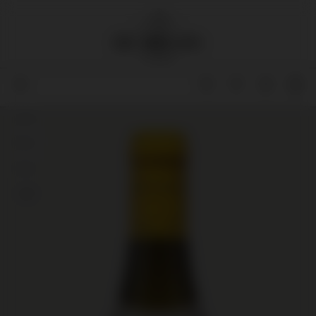
90
91+
93