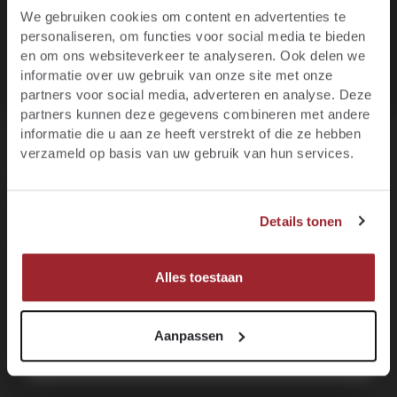
in huis
We gebruiken cookies om content en advertenties te
eerste bestelling
personaliseren, om functies voor social media te bieden
binnen NL vanaf €95
Gratis verzending
Ben je 18 jaar of ouder?
en om ons websiteverkeer te analyseren. Ook delen we
Elke wijn
te bestellen.
per fles
informatie over uw gebruik van onze site met onze
Blijf op de hoogte van het laatste wijnnieuws,
partners voor social media, adverteren en analyse. Deze
promoties, evenementen en meer.
partners kunnen deze gegevens combineren met andere
informatie die u aan ze heeft verstrekt of die ze hebben
E-mail
verzameld op basis van uw gebruik van hun services.
Over het wijnhuis
JA, IK BEN MINIMAAL 18 JAAR
Voornaam
Specificaties
Details tonen
NEE, IK BEN NOG GEEN 18
Recensies
MELD JE NU AAN!
Alles toestaan
Aanpassen
Productgalerij overslaan
Customers also viewed