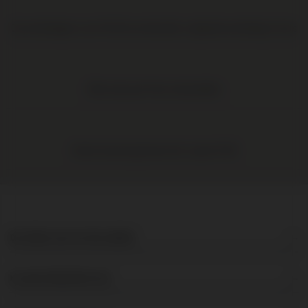
Op werkdagen voor 16:00 uur besteld, volgende werkdag in huis
Elke wijn per fles te bestellen
Gratis levering binnen NL vanaf € 95
DE BRUIJN IN WIJNEN
KLANTENSERVICE