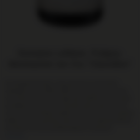
Domaine Leflaive, Puligny-
Montrachet 1er Cru "Clavoillon"
De wijngaard Clavoillon is één perceel met wijnstokken
aangeplant tussen 1959 en 1988. Het is het grootste perceel
van Leflaive en ligt net wat lager dan Folatières, op een diepe
grondlaag met veel stenen. Clavoillon geeft wijnen met veel
structuur, die levendig en kalkrijk zijn en een mooie mineraliteit
hebben. Het zijn prachtige wijnen met een zinderende afdronk
die rijkdom met een levendige elegantie combineren.
Lees meer