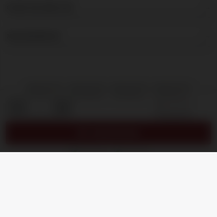
OVER DE BRUIJN
NIEUWSBRIEF
Producthoeveelheid: Voer de gewenste hoevee
OP AANVRAAG