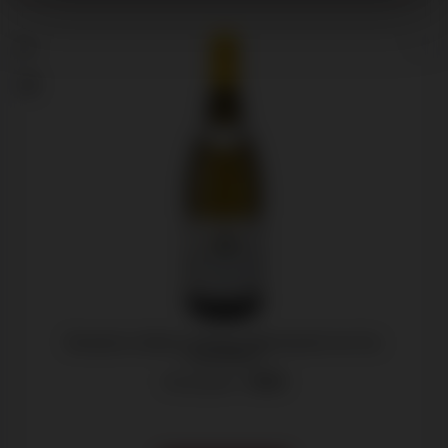
91
Domaine Leflaive, Puligny-Montrachet 1er Cru
"Clavoillon"
Bourgogne -
2022