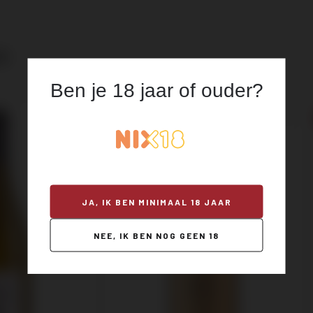
rting op je
ok
 bestelling
Ben je 18 jaar of ouder?
 van het laatste wijnnieuws,
evenementen en meer.
JA, IK BEN MINIMAAL 18 JAAR
NEE, IK BEN NOG GEEN 18
 JE NU AAN!