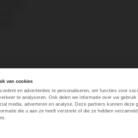
voorwaarden
atement
ellingen
ik van cookies
ontent en advertenties te personaliseren, om functies voor soci
erkeer te analyseren. Ook delen we informatie over uw gebruik 
cial media, adverteren en analyse. Deze partners kunnen deze
ormatie die u aan ze heeft verstrekt of die ze hebben verzameld
es.