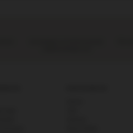
 de boer
Elke wij
Op werkdagen voor 16:00 uur besteld,
volgende werkdag in huis
SERVICE
OVER DE BRUIJN
Historie
e vragen
Team
 betalen
Vacatures
 retourneren
Nieuws & Blogs