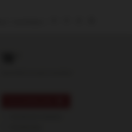
ies
Over De Bruijn
16
.75
Nog € 95,00 voor gratis verzending!
IN MIJN WINKELMAND
Toevoegen aan je verlanglijst
Print deze pagina