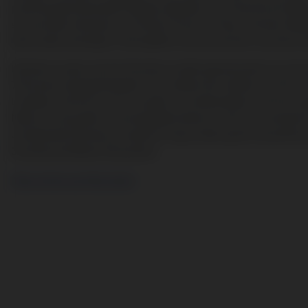
prachtig gerestaureerde Château eigendom van Paul Antoine Blanc
succesvolle restaurant Le Pied du Cochon in Parijs. Dochter Nath
haar studie oenologie in Montpellier en de universiteit van Davis 
De beste cuvées van het Domaine worden gereserveerd voor de wi
75 hectare wijngaard beplant met stokken die variëren van 30 tot 
te danken, die het proces van plant tot eindresultaat in de fles n
Nîmes tot de parels van de appellatie behoort. Het was niemand m
uitstekende Domaine niet gemist mag worden gezien de perfecte p
Costières de Nîmes" (91 punten).
Meer wijnen van Mas Carlot