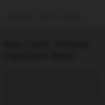
Assortiment
Topselectie
Geschenken
Mas Carlot, Château
Paul Blanc Blanc
De verhouding van de druivenrassen Roussanne/Viognier in
combinatie met een fustlagering op nieuw eiken, geeft de wijn
een prachtig aroma van witte bloemen, wat vanille en een lichte
kruidigheid. Door de ingetogen mineraliteit in combinatie met
het hout krijgt de wijn een uitzonderlijk mooie verfijnde finale in
de mond. Een sublieme structuur waarin de puurheid van de wijn