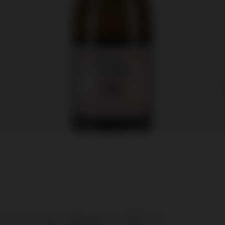
Vincent van Gogh, in Bellegarde. Sinds 1986 is het