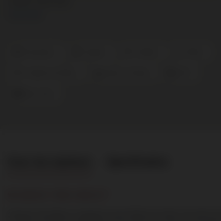
zindert in de mond.
Lees meer
Roussanne
Viognier
Frankrijk
Rhône
Costières de Nîmes
Intens en Romig
2023
Mas Carlot
Over het wijnhuis
Specificaties
WIJNHUIS "MAS CARLOT"
Château Paul Blanc is gelegen tussen Nîmes en Arles, de stad van 