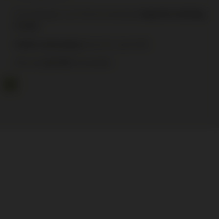
Op werkdagen voor 16:00 uur besteld,
volgende werkdag
in huis
binnen NL vanaf €95
Gratis verzending
Elke wijn
te bestellen.
per fles