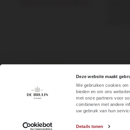
Algemene 
Privacy st
Cookie inst
/
8.9
10
1.245 reviews
Deze website maakt gebru
We gebruiken cookies om c
bieden en om ons websitev
met onze partners voor so
combineren met andere inf
uw gebruik van hun servic
Details tonen