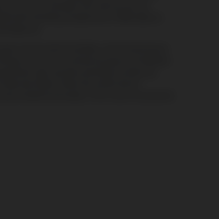
 die zich hier vestigde na de verkoop van zijn
alie heeft de leiding overgenomen in 1998 nadat ze
had afgerond.
jnen met het etiket Paul Blanc. Het Domaine bevat
60 jaar oud. Het is vooral aan de passie van Nathalie
auwlettend volgt, dat deze prachtige Costières de
inder dan Robert Parker die schreef dat dit
rijs-kwaliteitverhouding. "This is one of my favorite