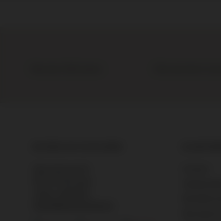
Meer dan 1.000 wijnen
Elke wijn direct van
DE BRUIJN IN WIJNEN
KLANTEN
Contact
Bijleveldsingel 25
6521 AN Nijmegen
Veelgesteld
+31 24 - 322 93 01
Bestellen &
info@debruijninwijnen.nl
Bezorgen &