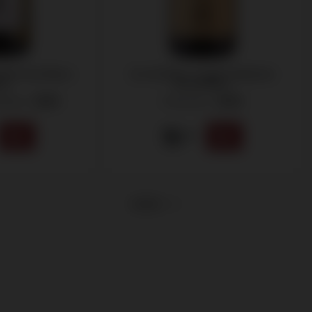
elle Paul Blanc
Ca' del Baio, Langhe Nebbiolo
nc
BricdelBaio
Nîmes -
Piemonte -
2025
2024
15
.95