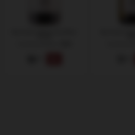
Mas Carlot, Château Paul Blanc
Mas Carlot, Chap
Rouge
Bla
Costières de Nîmes -
Costières de 
2023
16
11
.95
.95