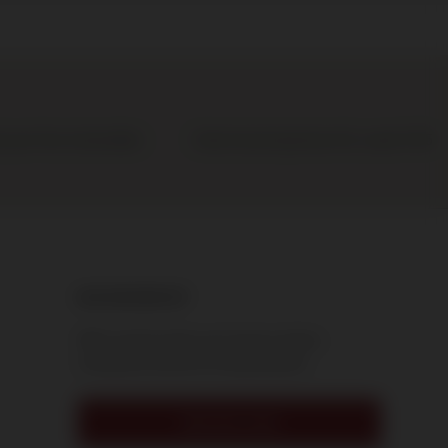
n per fles te bestellen
Gratis levering binnen NL vanaf € 95
NIEUWSBRIEF
Blijf op de hoogte van nieuwe wijnen,
exclusieve acties en evenementen.
INSCHRIJVEN