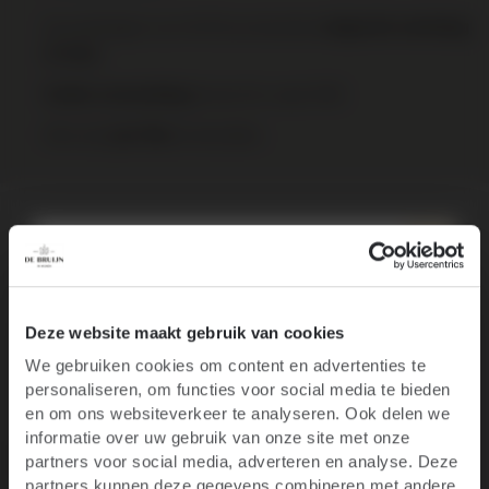
Op werkdagen voor 16:00 uur besteld,
volgende werkdag
in huis
binnen NL vanaf €95
Gratis verzending
Elke wijn
te bestellen.
per fles
Over het wijnhuis
Specificaties
10% korting op je
Deze website maakt gebruik van cookies
We gebruiken cookies om content en advertenties te
eerste bestelling
personaliseren, om functies voor social media te bieden
Ben je 18 jaar of ouder?
en om ons websiteverkeer te analyseren. Ook delen we
informatie over uw gebruik van onze site met onze
Productgalerij overslaan
Blijf op de hoogte van het laatste wijnnieuws,
Customers also bought
partners voor social media, adverteren en analyse. Deze
promoties, evenementen en meer.
partners kunnen deze gegevens combineren met andere