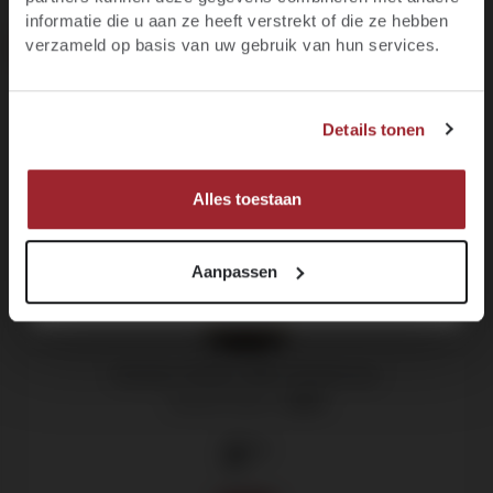
informatie die u aan ze heeft verstrekt of die ze hebben
E-mail
verzameld op basis van uw gebruik van hun services.
Meest populair
JA, IK BEN MINIMAAL 18 JAAR
Voornaam
Details tonen
NEE, IK BEN NOG GEEN 18
MELD JE NU AAN!
Alles toestaan
Aanpassen
Domaine Galétis 1684, Chardonnay
Sud de France -
2024
8
.50