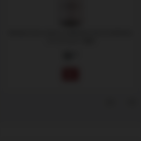
Bodegas Cinco Leguas, La Maldición Tinto de Valdilecha
Vinos de Madrid -
2023
10
.75