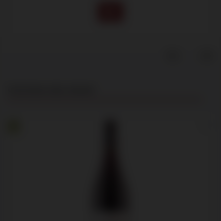
Productgalerij overslaan
Customers also viewed