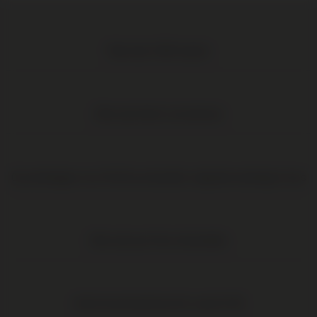
Meer dan 1.000 wijnen
Elke wijn direct van de boer
Op werkdagen voor 16:00 uur besteld, volgende werkdag in huis
Elke wijn per fles te bestellen
Gratis levering binnen NL vanaf € 95