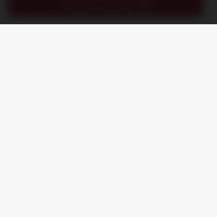
IN MIJN WINKELMAND
/
8.9
10
1.245 reviews