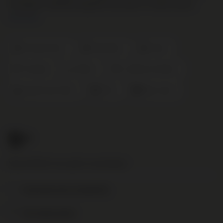
fruitigheid. Heerlijk bij gegrild rood vlees of steak tartare.
Lees meer
Grenache Noir
Mourvèdre
Syrah
Frankrijk
Rhône
Costières de Nîmes
Zwart Fruit en Rijk
2022
Mas Carlot
11
.95
Nog € 95,00 voor gratis verzending!
Toevoegen aan je verlanglijst
Print deze pagina