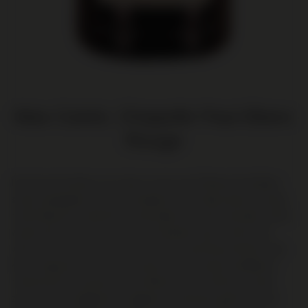
Mas Carlot, Chapelle Paul Blanc
Rouge
De druivenstokken voor deze cuvee van Château Paul Blanc
staan aangeplant op een kiezelgrond met daaronder een laag
rode kleigrond. Vergisting vindt plaats in roestvrijstalen tanks,
waarna de wijn nog zo'n 6 tot 8 maanden rijpt in betonnen
vaten. De wijn is vol en rond, met een prachtige donkere ruby
kleur. Sappig en fris, fruitig maar licht. In de geur aardbeien,
rode bessen en bramen. In de afdronk wat zoethout. Syrah
zorgt voor kruidigheid en elegantie, Grenache geeft het zijn