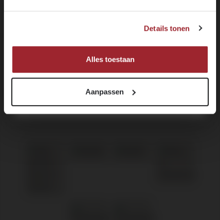
DE BRUIJN IN WIJNEN
JA, IK BEN MINIMAAL 18 JAAR
Voornaam
Details tonen
NEE, IK BEN NOG GEEN 18
KLANTENSERVICE
MELD JE NU AAN!
Alles toestaan
OVER DE BRUIJN
Aanpassen
NIEUWSBRIEF