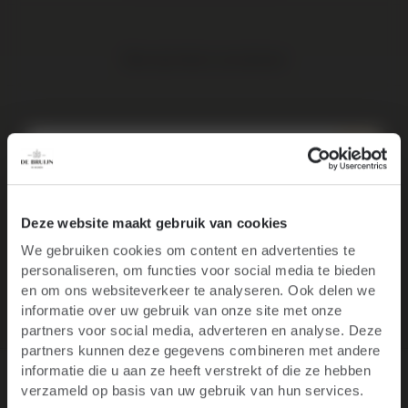
Elke wijn direct van de boer
Op werkdagen voor 16:00 uur besteld, volgende werkdag in huis
10% korting op je
Elke wijn per fles te bestellen
Deze website maakt gebruik van cookies
We gebruiken cookies om content en advertenties te
eerste bestelling
personaliseren, om functies voor social media te bieden
Ben je 18 jaar of ouder?
en om ons websiteverkeer te analyseren. Ook delen we
Gratis levering binnen NL vanaf € 95
informatie over uw gebruik van onze site met onze
Blijf op de hoogte van het laatste wijnnieuws,
partners voor social media, adverteren en analyse. Deze
promoties, evenementen en meer.
partners kunnen deze gegevens combineren met andere
informatie die u aan ze heeft verstrekt of die ze hebben
E-mail
verzameld op basis van uw gebruik van hun services.