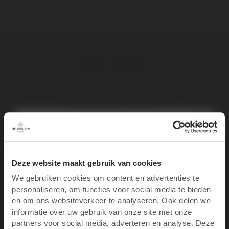
Meer dan 1.000 wijnen
Elke wijn direct van de boer
Op werkdagen voor 16:00 uur besteld, volgende werkdag in huis
10% korting op je
Deze website maakt gebruik van cookies
We gebruiken cookies om content en advertenties te
eerste bestelling
personaliseren, om functies voor social media te bieden
Ben je 18 jaar of ouder?
Elke wijn per fles te bestellen
en om ons websiteverkeer te analyseren. Ook delen we
informatie over uw gebruik van onze site met onze
Blijf op de hoogte van het laatste wijnnieuws,
partners voor social media, adverteren en analyse. Deze
promoties, evenementen en meer.