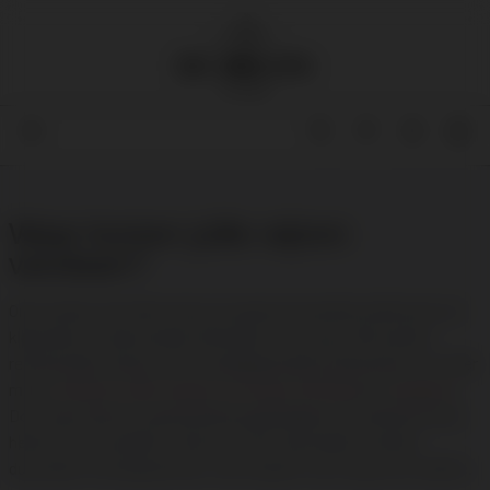
Waar komen jullie wijnen
vandaan?
Onze wijnen zijn afkomstig van gerenommeerde wijnhuizen uit
klassieke en opkomende wijnregio’s in Europa. Wij werken
rechtstreeks samen met toonaangevende producenten uit onder
meer
Frankrijk
,
Italië
,
Spanje
,
Portugal
,
Duitsland
en
Engeland
.
Door deze directe samenwerking garanderen wij authenticiteit,
herkomst en kwaliteit. Veel van onze wijnmakers werken
duurzaam of biodynamisch, met respect voor natuur en traditie.