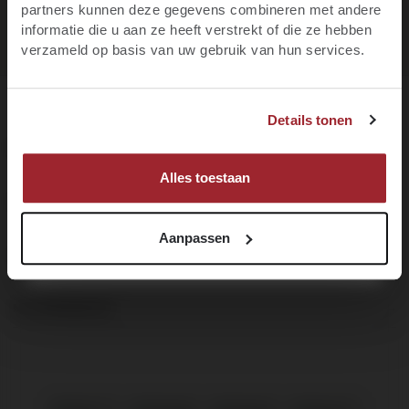
partners kunnen deze gegevens combineren met andere
Gratis levering binnen NL vanaf € 95
informatie die u aan ze heeft verstrekt of die ze hebben
E-mail
verzameld op basis van uw gebruik van hun services.
JA, IK BEN MINIMAAL 18 JAAR
Voornaam
Details tonen
NEE, IK BEN NOG GEEN 18
DE BRUIJN IN WIJNEN
MELD JE NU AAN!
Alles toestaan
KLANTENSERVICE
Aanpassen
OVER DE BRUIJN
NIEUWSBRIEF