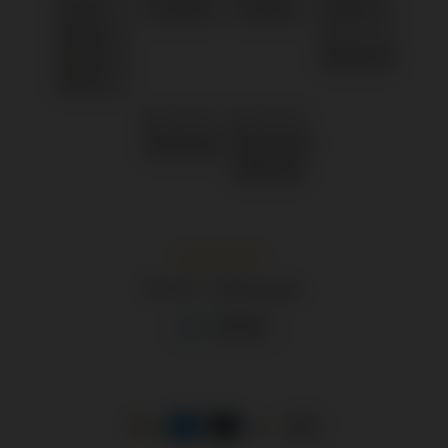
/
8.9
10
1.245 reviews