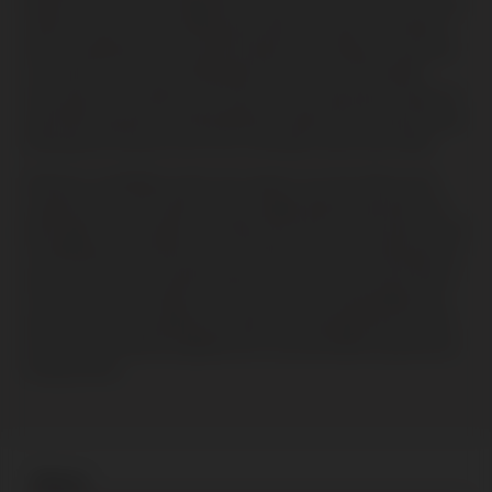
beplant met twee verschillende druivenrassen: 75% merlot en 25%
cabernet franc. De verschillende percelen zijn onder te verdelen in
drie verschillende zones waarbij bodemsoort, helling en expositie
ten opzichte van de zon belangrijke factoren zijn. De fragiele –
maar gezonde – bodemsoorten die we hier terugvinden vragen om
specifieke aandacht en behandeling die alleen bij een hele precieze
werkwijze de finesse en het fruit in de wijnen naar boven halen.
Château La Gaffelière werkt met respect voor het milieu en de
omgeving. Er wordt hierbij zoveel mogelijk gebruik gemaakt van
planteigen en natuurlijke materialen die de groei van de plant en de
ontwikkeling van biodiversiteit stimuleren. Er wordt altijd gezocht
naar vol en rijp fruit waarbij respect voor terroir de rode draad is
in het werk van dit wijnhuis. Dit vind je terug in de geweldige wijn,
waarin je naast een gekleurd bouquet van uiteenlopende aroma’s
en een betoverende kruidigheid ook vooral de liefde en passie zult
terug proeven.
Wijnen