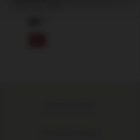
Saint-Emilion -
2019
80
.45
Meer dan 1.000 wijnen
Elke wijn direct van de boer