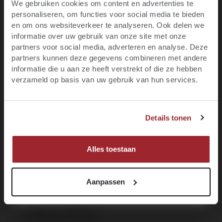
50
87
We gebruiken cookies om content en advertenties te
eerste bestelling
personaliseren, om functies voor social media te bieden
Ben je 18 jaar of ouder?
en om ons websiteverkeer te analyseren. Ook delen we
VOORVERKOOP
informatie over uw gebruik van onze site met onze
Blijf op de hoogte van het laatste wijnnieuws,
partners voor social media, adverteren en analyse. Deze
promoties, evenementen en meer.
partners kunnen deze gegevens combineren met andere
informatie die u aan ze heeft verstrekt of die ze hebben
E-mail
95
verzameld op basis van uw gebruik van hun services.
JA, IK BEN MINIMAAL 18 JAAR
Voornaam
Details tonen
NEE, IK BEN NOG GEEN 18
MELD JE NU AAN!
Alles toestaan
Aanpassen
Château la Gaffelière,
1er Grand Cru Classé