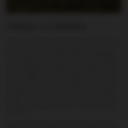
Château La Gaffelière
Château La Gaffelière is nog zo’n magische plek in St. Emilion waar
je de sporen van vroeger nog voelt. Dit Château is sinds ruim drie
eeuwen in het bezit van familie Malet Roquefort. De wijngaarden
van La Gaffelière bevinden zich sinds het Gallo-romeinse tijdperk
op het grondgebied van het Château, evenals talloze verscholen
mozaïeken die graaf Léo de Malet Roquefort in 1969 ontdekte. De
mozaïeken dienden naar alle waarschijnlijkheid ter decoratie van
villa’s in de oudheid. De wijnen van La Gaffelière profiteren van een
uitzonderlijk terroir, een
triangle d’or
ofwel een gouden driehoek,
verborgen tussen de heuvels van Pavie en Ausone. Familie Malet
Roquefort weet als geen ander al hun passie en liefde te steken in
hun wijngaarden met een duidelijk doel: het maken van grootse
bewaarwijnen.
Vandaag de dag heeft de familie 38 hectare wijngaard in bezit,