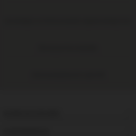
Op werkdagen voor 16:00 uur besteld, volgende werkdag in huis
Elke wijn per fles te bestellen
Gratis levering binnen NL vanaf € 95
DE BRUIJN IN WIJNEN
KLANTENSERVICE