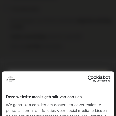
Print deze pagina
Op werkdagen voor 16:00 uur besteld,
volgende werkdag
in huis
binnen NL vanaf €95
Gratis verzending
Elke wijn
te bestellen.
per fles
Over het wijnhuis
Specificaties
10% korting op je
Recensies
Deze website maakt gebruik van cookies
We gebruiken cookies om content en advertenties te
Nieuws
eerste bestelling
personaliseren, om functies voor social media te bieden
Ben je 18 jaar of ouder?