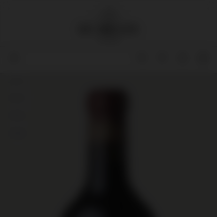
97
97+
99
98