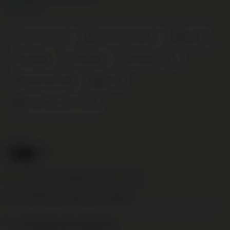
Lees meer
Cabernet Franc
Cabernet Sauvignon
Merlot
Frankrijk
Bordeaux
Saint-Estèphe
Zwart Fruit en Rijk
2025
Château Cos d'Estournel
119
.00
Deze wijn is beschikbaar rond juni 2028
Nog € 95,00 voor gratis verzending!
Toevoegen aan je verlanglijst