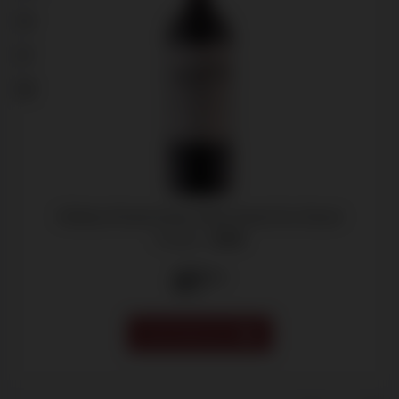
98
97
Château Pontet-Canet, 5ème Grand Cru Classé
Pauillac -
2025
87
.00
VOORVERKOOP