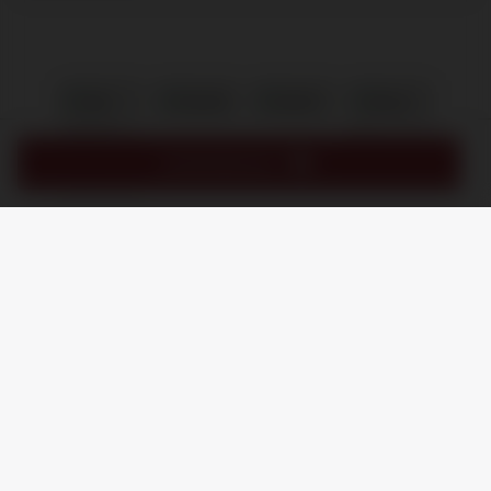
VOORVERKOOP
/
8.9
10
1.245 reviews