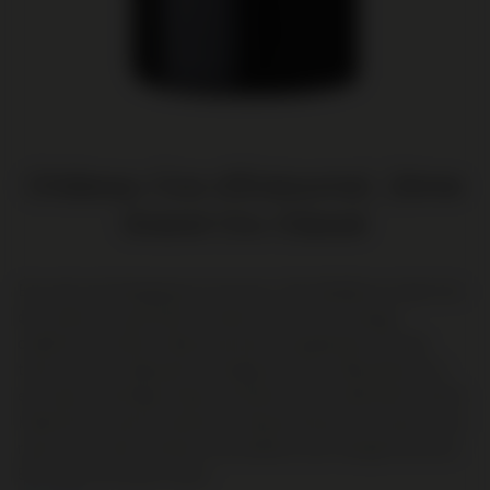
Château Cos d'Estournel, 2ème
Grand Cru Classé
Een wijn met diepgang en structuur. Het rijkelijke en rijpe fruit,
de kruiden en specerijen, florale tonen en een vleugje
cederhout worden ondersteund door aangenaam stevige
tannines. Een zijdezacht mondgevoel met voldoende pit en
een haast oneindige finale met behoud van voldoende frisheid.
Kakelverse zwarte frambozen, blauwe bessen en nuances van
rode rozen, salie, donkere chocolade en een vleugje houtrook.
55% rijpt op nieuwe vaten.