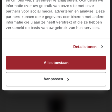
en om ons websiteverkeer te analyseren. Ook delen we
informatie over uw gebruik van onze site met onze
Blijf op de hoogte van het laatste wijnnieuws,
partners voor social media, adverteren en analyse. Deze
promoties, evenementen en meer.
partners kunnen deze gegevens combineren met andere
informatie die u aan ze heeft verstrekt of die ze hebben
E-mail
Productgalerij overslaan
Customers also bought
verzameld op basis van uw gebruik van hun services.
JA, IK BEN MINIMAAL 18 JAAR
Voornaam
99
Details tonen
NEE, IK BEN NOG GEEN 18
97+
MELD JE NU AAN!
Alles toestaan
98
97
Aanpassen