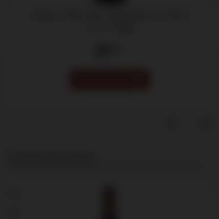
Château Pontet-Canet, 5ème Grand Cru Classé
Pauillac -
2025
87
.00
VOORVERKOOP
Productgalerij overslaan
Customers also viewed
99
97+