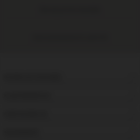
Elke wijn per fles te bestellen
Gratis levering binnen NL vanaf € 95
DE BRUIJN IN WIJNEN
KLANTENSERVICE
OVER DE BRUIJN
NIEUWSBRIEF