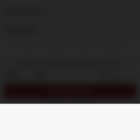
OVER DE BRUIJN
NIEUWSBRIEF
Producthoeveelheid: Voer de gewenste hoevee
OP AANVRAAG