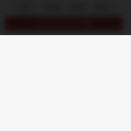
IN MIJN WINKELMAND
/
8.9
10
1.245 reviews