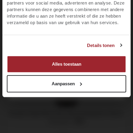
Productgalerij overslaan
Blijf op de hoogte van het laatste wijnnieuws,
Customers also bought
partners voor social media, adverteren en analyse. Deze
promoties, evenementen en meer.
partners kunnen deze gegevens combineren met andere
informatie die u aan ze heeft verstrekt of die ze hebben
E-mail
verzameld op basis van uw gebruik van hun services.
90
JA, IK BEN MINIMAAL 18 JAAR
90
Voornaam
Details tonen
NEE, IK BEN NOG GEEN 18
MELD JE NU AAN!
Alles toestaan
Aanpassen
Domaine Trapet Père & Fils, Gevrey-Chambertin "Ostrea"
Bourgogne -
2021