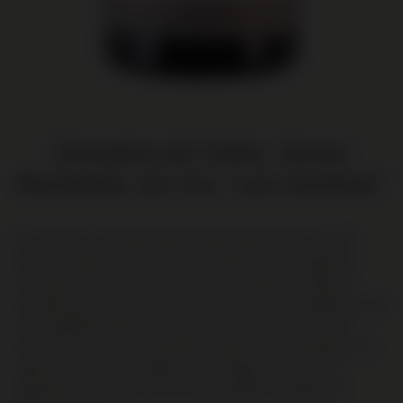
Domaine de l'Arlot, Vosne
Romanée 1er Cru "Les Suchots"
Les Suchots wordt geschaard onder de beste 1e Cru's van
Vosne Romanée en ligt tussen de Grand Cru's Richebourg,
Romanée-Saint-Vivant en Échevaux. Verfijning, rijkdom,
complexiteit en harmonie komen samen in deze sublieme wijn.
Een weelderig boeket met zwarte kers, rood fruit, florale
tonen en een mooie mineraliteit. Mettertijd ontwikkelen zich
aardse aroma's en kruidige tonen. Elegant en puur, met
zijdezachte tannines en een stevige afdronk. Geduld zal