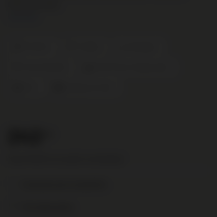
beloond worden.
Lees meer
Pinot Noir
Frankrijk
Bourgogne
Vosne Romanée
Rood Fruit en Fluweel Zacht
2021
Domaine de l'Arlot
242
.00
Nog € 95,00 voor gratis verzending!
Toevoegen aan je verlanglijst
Print deze pagina