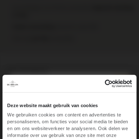
Op werkdagen voor 16:00 uur besteld,
volgende werkdag
in huis
binnen NL vanaf €95
Gratis verzending
Elke wijn
te bestellen.
per fles
Over het wijnhuis
Specificaties
Recensies
10% korting op je
Deze website maakt gebruik van cookies
We gebruiken cookies om content en advertenties te
eerste bestelling
personaliseren, om functies voor social media te bieden
Ben je 18 jaar of ouder?
en om ons websiteverkeer te analyseren. Ook delen we
informatie over uw gebruik van onze site met onze