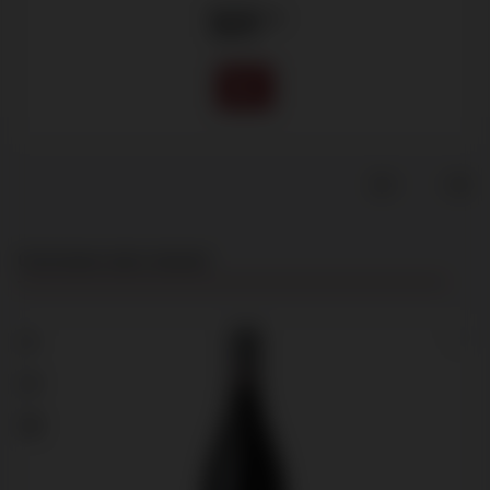
123
.40
Productgalerij overslaan
Customers also viewed
91
93