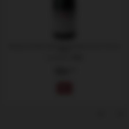
Domaine de l'Arlot, Nuits Saint Georges 1er Cru "Clos de
l'Arlot"
Bourgogne -
2020
124
.50