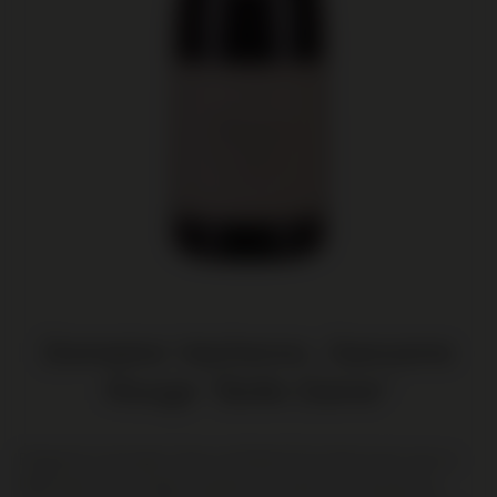
Domaine Vacheron, Sancerre
Rouge "Belle Dame"
Elegantie in het glas! Deze verfijnde Pinot Noir komt van La
Belle Dame, een single vineyard van slechts 1,6 hectare op