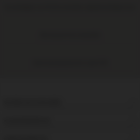
Op werkdagen voor 16:00 uur besteld, volgende werkdag in huis
Elke wijn per fles te bestellen
Gratis levering binnen NL vanaf € 95
DE BRUIJN IN WIJNEN
KLANTENSERVICE
OVER DE BRUIJN