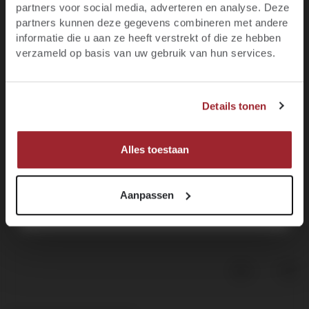
Blijf op de hoogte van het laatste wijnnieuws,
partners voor social media, adverteren en analyse. Deze
promoties, evenementen en meer.
partners kunnen deze gegevens combineren met andere
informatie die u aan ze heeft verstrekt of die ze hebben
E-mail
verzameld op basis van uw gebruik van hun services.
JA, IK BEN MINIMAAL 18 JAAR
Voornaam
Details tonen
NEE, IK BEN NOG GEEN 18
Château Chapelle d'Aliénor by La Gaffelière
Bordeaux Supérieur -
2019
MELD JE NU AAN!
Alles toestaan
13
.95
Aanpassen