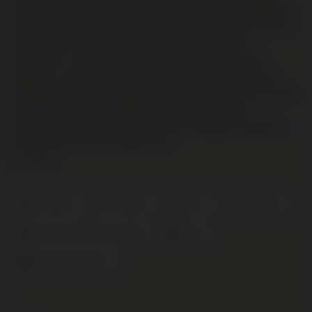
vuursteenrijke (flint) bodems. De lage opbrengst (35 hl/ha) en
de zorgvuldige, langzame extractie zorgen voor een wijn met
prachtige concentratie, diepte en een uitgesproken
mineraliteit - iets wat op deze bodem niet eenvoudig te
bereiken is. Rijpe rode bessen, subtiele kruidigheid en een
zijdezachte structuur maken deze Sancerre Pinot Noir tot een
ware klassieker. La Belle Dame rijpt een jaar in grote
eikenhouten vaten en karafferen doet haar goed. Ontdek de
finesse van de Loire in iedere slok!
Lees meer
Pinot Noir
Frankrijk
Loire
Sancerre
Rood Fruit en Fluweel Zacht
2022
Domaine Vacheron