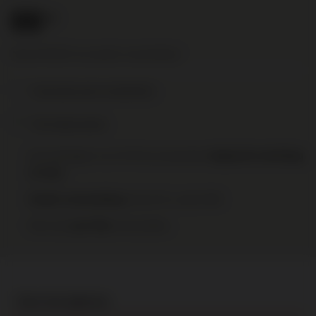
66
.50
Nog € 95,00 voor gratis verzending!
Toevoegen aan je verlanglijst
Print deze pagina
Op werkdagen voor 16:00 uur besteld,
volgende werkdag
in huis
binnen NL vanaf €95
Gratis verzending
Elke wijn
te bestellen.
per fles
Over het wijnhuis