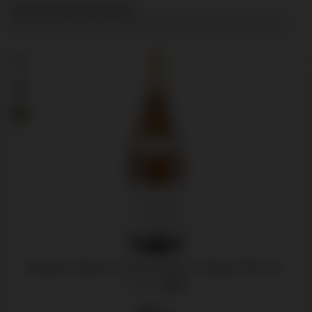
Productgalerij overslaan
Customers also viewed
92
Domaine Vacheron, Sancerre Blanc "Guigne-Chevres"
Loire -
2023