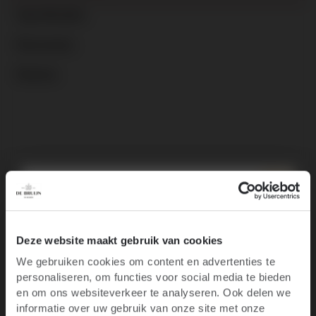
Specificaties
Recensies
Nieuws
Productgalerij overslaan
Customers also bought
10% korting op je
Deze website maakt gebruik van cookies
We gebruiken cookies om content en advertenties te
eerste bestelling
personaliseren, om functies voor social media te bieden
Ben je 18 jaar of ouder?
en om ons websiteverkeer te analyseren. Ook delen we
informatie over uw gebruik van onze site met onze