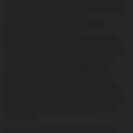
was de eerste oogst onder Jean Boucabeille, de oudste zoon
van Regis Boucabeille. In 2008 begon het domein biologisch
te werken en in 2011 startten ze met een
herplantingsprogramma ten behoeve van duurzame
biologische wijnbouw en biodiversiteit.
In 2010 werd een experimentele, brandwerende wijngaard
aangeplant, op 400 meter hoogte. In 2015 werd Forca Real
opnieuw getroffen door een brand. Het bos werd vernietigd,
maar de wijngaard bleef gelukkig ongedeerd. Inmiddels
omvat het Domaine 40 hectare wijngaarden op de
hellingen.
De uitdagende groeiomstandigheden op de
terrasvormige wijngaarden van Domaine Boucabeille
brengen druiven voort van buitengewone kwaliteit. Deze
worden getransformeerd in wijnen die bekend staan om hun
diepe intensiteit en complexiteit. Elk glas weerspiegelt de
passie en het vakmanschap die kenmerkend zijn voor dit
unieke wijnhuis.
We nodigen u uit om de prachtige Vins Doux Naturels van