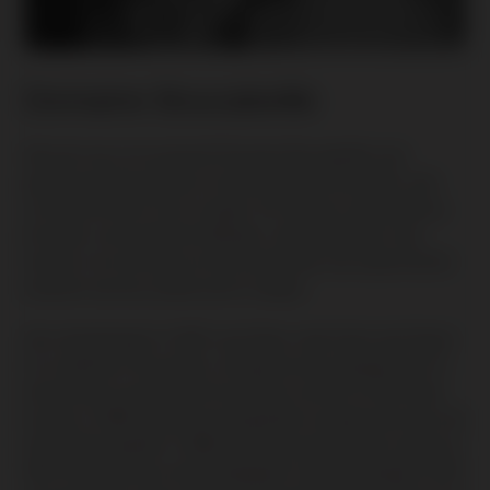
Domaine Boucabeille
Wij zijn trots om exclusief Domaine Boucabeille, een
gerenommeerd wijnhuis uit de pittoreske Roussillon, aan
ons assortiment toe te voegen. Dit wijnhuis, genesteld op
de steile, zonovergoten hellingen, staat bekend om zijn
respect voor de natuur en het produceren van wijnen die de
essentie van hun unieke terroir vangen.
Het verhaal begint in 1976, toen Rene-Jean Camo een Grand
Cru creëerde in Roussillon. Hij plantte een wijngaard van 12
hectare aan op de heuvel Forca Réal, op 150 tot 400 meter
hoogte. In 1990 werden de wijngaarden overgenomen door de
familie Boucabeille. In 1996 was er een grote brand, waarna in
1997 23 hectare bos werd aangeplant rond de wijngaard. 2001