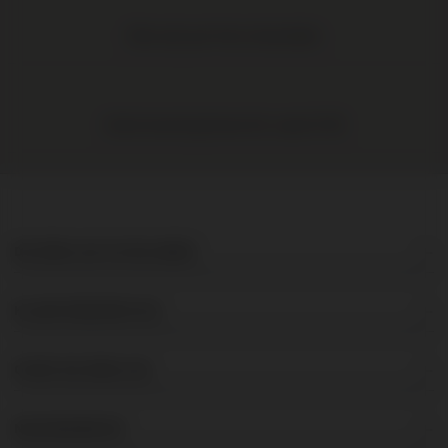
Elke wijn per fles te bestellen
Gratis levering binnen NL vanaf € 95
DE BRUIJN IN WIJNEN
KLANTENSERVICE
OVER DE BRUIJN
NIEUWSBRIEF