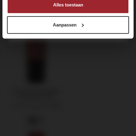
MELD JE NU AAN!
Alles toestaan
Aanpassen
Domaine Boucabeille,
Rivesaltes Tuilé
Vin Doux Naturel -
2018
22
.00