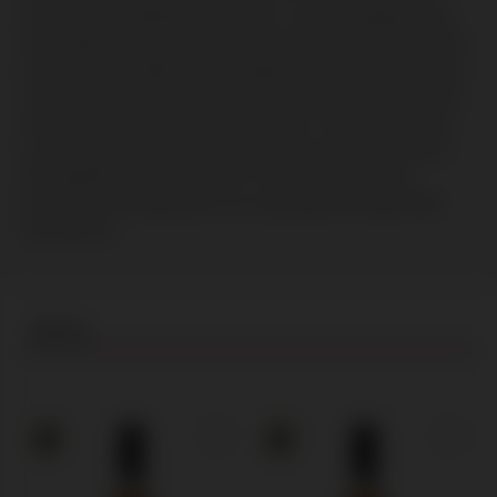
Domaine Boucabeille te verkennen. Laat u meeslepen door
de verhalen van toewijding en precisie achter elke fles. Deze
wijnen zijn niet alleen een toonbeeld van kwaliteit en smaak,
maar ook een viering van het harde werk en de innovatie die
de Roussillon-regio zo speciaal maken.
Proef de harmonie
tussen natuur en vakmanschap die elke slok van Domaine
Boucabeille's wijnen definieert. Ontdek met ons deze
prachtige toevoeging aan ons zorgvuldig samengestelde
wijnselectie.
Wijnen