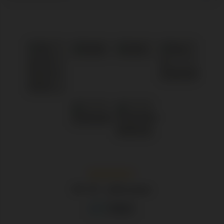
/
8.9
10
1.245 reviews