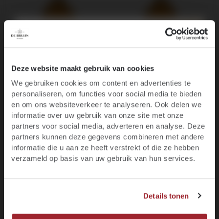
10% korting op je
Deze website maakt gebruik van cookies
We gebruiken cookies om content en advertenties te
eerste bestelling
personaliseren, om functies voor social media te bieden
Ben je 18 jaar of ouder?
en om ons websiteverkeer te analyseren. Ook delen we
Domaine Boucabeille,
Domaine Boucabeille,
Rivesaltes Ambré
Rivesaltes Ambré
informatie over uw gebruik van onze site met onze
Blijf op de hoogte van het laatste wijnnieuws,
2010
partners voor social media, adverteren en analyse. Deze
AOC Rivesaltes -
2022
promoties, evenementen en meer.
partners kunnen deze gegevens combineren met andere
AOC Rivesaltes -
2010
informatie die u aan ze heeft verstrekt of die ze hebben
E-mail
19
36
verzameld op basis van uw gebruik van hun services.
.75
.50
JA, IK BEN MINIMAAL 18 JAAR
Voornaam
Details tonen
NEE, IK BEN NOG GEEN 18